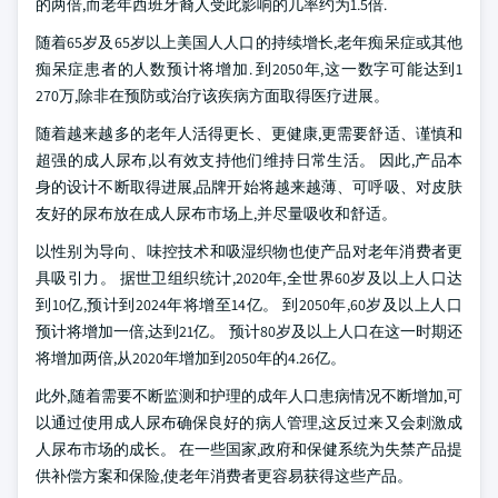
的两倍,而老年西班牙裔人受此影响的几率约为1.5倍.
随着65岁及65岁以上美国人人口的持续增长,老年痴呆症或其他
痴呆症患者的人数预计将增加. 到2050年,这一数字可能达到1
270万,除非在预防或治疗该疾病方面取得医疗进展。
随着越来越多的老年人活得更长、更健康,更需要舒适、谨慎和
超强的成人尿布,以有效支持他们维持日常生活。 因此,产品本
身的设计不断取得进展,品牌开始将越来越薄、可呼吸、对皮肤
友好的尿布放在成人尿布市场上,并尽量吸收和舒适。
以性别为导向、味控技术和吸湿织物也使产品对老年消费者更
具吸引力。 据世卫组织统计,2020年,全世界60岁及以上人口达
到10亿,预计到2024年将增至14亿。 到2050年,60岁及以上人口
预计将增加一倍,达到21亿。 预计80岁及以上人口在这一时期还
将增加两倍,从2020年增加到2050年的4.26亿。
此外,随着需要不断监测和护理的成年人口患病情况不断增加,可
以通过使用成人尿布确保良好的病人管理,这反过来又会刺激成
人尿布市场的成长。 在一些国家,政府和保健系统为失禁产品提
供补偿方案和保险,使老年消费者更容易获得这些产品。