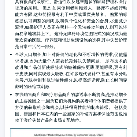
具有很高的吸收性、舒适性以及越来越多的家庭护理和医疗
场所的采用。 但是,如果使用者照顾老人、卧床不起或行动
能力有限,这些简报最有利于中度或重度失禁者。 贴紧的标
签提供可调整的封闭,以确保个性化和安全的合身,尽量减少
漏泄,如果护理人员正在照料一个无法移动的病人,则可以轻
而易举地将其上下。 这种无障碍环境使图纸式的简况成为最
受欢迎的医院、疗养院和辅助生活设施的选择,其中失禁护理
是日常生活的一部分。
全球人口增长,加上对保健的老化和不断增长的需求,促使需
求增加,因为大量个人需要长期解决失禁问题。 尿布技术的
改进和产品创新使标签式的短裤保持更薄,更能呼吸,更有利
于皮肤,同时实现最大吸收. 在许多现代设计中,甚至有水分粘
合层,气味控制和低过敏性组分,以提高舒适度,防止长时间穿
戴时的压缩或刺激.
在线销售商店和医疗用品商店的渗透率不断提高,是推动增长
的主要原因之一,因为它们为机构购买者和个体消费者提供了
方便的获取机会和机会,以获得高性能的制表简报。 包括美
国、德国和日本在内的一些国家的补偿方案和保险范围也推
动了溢价失禁产品的市场支配地位。