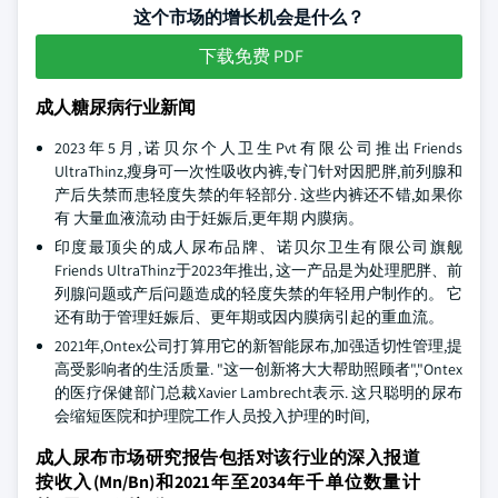
这个市场的增长机会是什么？
下载免费 PDF
成人糖尿病行业新闻
2023年5月,诺贝尔个人卫生Pvt有限公司推出Friends
UltraThinz,瘦身可一次性吸收内裤,专门针对因肥胖,前列腺和
产后失禁而患轻度失禁的年轻部分. 这些内裤还不错,如果你
有 大量血液流动 由于妊娠后,更年期 内膜病。
印度最顶尖的成人尿布品牌、诺贝尔卫生有限公司旗舰
Friends UltraThinz于2023年推出, 这一产品是为处理肥胖、前
列腺问题或产后问题造成的轻度失禁的年轻用户制作的。 它
还有助于管理妊娠后、更年期或因内膜病引起的重血流。
2021年,Ontex公司打算用它的新智能尿布,加强适切性管理,提
高受影响者的生活质量. "这一创新将大大帮助照顾者","Ontex
的医疗保健部门总裁Xavier Lambrecht表示. 这只聪明的尿布
会缩短医院和护理院工作人员投入护理的时间,
成人尿布市场研究报告包括对该行业的深入报道
按收入(Mn/Bn)和2021年至2034年千单位数量计