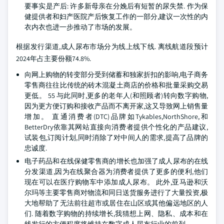
要事实是产后: 许多新母亲在分娩后有短暂的尿失禁. 作为保
健提供者和妇产医院产后恢复工作的一部分,建议一次性的内
衣内衣也进一步推动了市场的发展。
根据发行渠道,成人尿布市场分为线上线下线. 离线航道段预计
2024年占主要份额74.8%.
向网上购物的转变部分受到储蓄和独家折扣的影响,电子商务
零售商往往比传统的砖木混凝土商店的价格和批量采购交易
更低。 55 与此同时,更多的老年人(和照顾者)转向数字购物,
因为更方便订购和接收产品而不离开家,这又导致网上销售量
增加。 直通消费者(DTC)品牌如Tykables,NorthShore,和
BetterDry依靠其网站直接向消费者提供个性化的产品建议,
试装包,订阅计划,同时消除了对中间人的需求,提高了品牌的
忠诚度.
电子药品和在线保健零售商的增长也加强了成人尿布的在线
分发渠道,因为在线聚合器为消费者提供了更多的便利,他们
现在可以在医疗购物车中添加成人尿布。 此外,亚马逊和沃
尔玛等主要零售商对物流和同日送货服务进行了大量投资,极
大地帮助了无法前往超市或居住在山区或其他偏远地区的人
们. 随着数字购物的持续增长,我猜想上网、隐私、成本和在