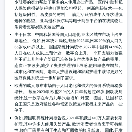
少耻辱的努力帮助了更多的人使用这些产品。 医疗补助和私
人保险的报销使得他们更能负担得起。 创新的新技术——包
括超吸附性、易皮肤的材料——满足活跃的成年人寻求谨慎
选择的愿望。 亚马逊和沃尔玛等电子商务平台的在线购物让
消费者更容易购买这些产品.
由于日本、中国和韩国等国人口老化,亚太区域在市场上占主
导地位。 例如,日本统计局说,截至2023年,日本29%的人口为
65岁或65岁以上。 据国家统计局统计,2022年中国有14.9%的
人口在65人或以上,预计这一数字会上升. 一个开支能力较强
的不断上升的中产阶级已准备好支付优质失禁产品的费用。
态度正在改变,减少了失禁护理的耻辱感,使用率也在增加。
城市化和在医院、老年人护理设施和家庭护理中获得更好的
医疗保健系统,进一步加剧了需求。
欧洲的成人尿布市场由于人口老化和强大的保健系统而稳步
增长。 截至2023年,欧盟21%的人口年龄超过65岁,据欧统局
统计,这一数字在今后几年只会增加. 丹麦、德国、法国和联
合王国只是政府通过各种偿还政策支持获得未来产品的一些
例子。
例如,德国联邦统计局报告说,2021年有超过410万人需要长期
护理,其中许多人使用失禁产品. 欧洲消费者也热衷于可持续
性,倾向于采用有利于生态和可回收的模具纸浆。 因此,开发