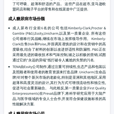
了可呼吸、超薄和舒适的产品。 这些产品在超市,亚马逊欧
盟药店和靴子平台的零售和在线渠道中广泛提供.
成人糖尿病市场份额
成人尿布行业前6名的公司包括Kimberly-Clark,Procter &
Gamble (P&G),Essity,Unicharm,以及第一质量企业. 所有这些
公司都奉行其战略,继续在市场上发挥领导作用。 Kimberly-
Clark出售Disk和Poise,并强调其谨慎的设计和在营销中的高
度吸收,结合了材料的创新以改进舒适性和防漏性. P&G正在
采用最先进的吸收技术和气味控制,辅之以积极的营销,试图
通过它的"永远的异端"线打破令人尴尬的失禁的污名.
TENA由Essity公司制作,通过注重可持续性,生态产品和包装以
及照顾者和使用者的教育资源来打造品牌. Unicharm(生命品
牌)针对整个新兴市场的老龄化,特别是亚洲和其他地区,采用
超薄和高度灵活的设计,其行为方式可增强流动性和独立性,
促进与社会重新融合。 与此相反,第一质量企业(First Quality
Enterpressments)在Prevail品牌下,将科学研究应用于大陆产
品,与医学领域的专业人士合作,开发符合保健设施标准的高
性能解决方案.
成人糖尿病市场公司