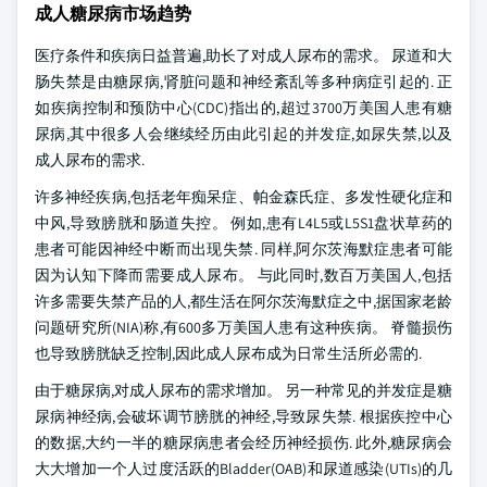
成人糖尿病市场趋势
医疗条件和疾病日益普遍,助长了对成人尿布的需求。 尿道和大
肠失禁是由糖尿病,肾脏问题和神经紊乱等多种病症引起的. 正
如疾病控制和预防中心(CDC)指出的,超过3700万美国人患有糖
尿病,其中很多人会继续经历由此引起的并发症,如尿失禁,以及
成人尿布的需求.
许多神经疾病,包括老年痴呆症、帕金森氏症、多发性硬化症和
中风,导致膀胱和肠道失控。 例如,患有L4L5或L5S1盘状草药的
患者可能因神经中断而出现失禁. 同样,阿尔茨海默症患者可能
因为认知下降而需要成人尿布。 与此同时,数百万美国人,包括
许多需要失禁产品的人,都生活在阿尔茨海默症之中,据国家老龄
问题研究所(NIA)称,有600多万美国人患有这种疾病。 脊髓损伤
也导致膀胱缺乏控制,因此成人尿布成为日常生活所必需的.
由于糖尿病,对成人尿布的需求增加。 另一种常见的并发症是糖
尿病神经病,会破坏调节膀胱的神经,导致尿失禁. 根据疾控中心
的数据,大约一半的糖尿病患者会经历神经损伤. 此外,糖尿病会
大大增加一个人过度活跃的Bladder(OAB)和尿道感染(UTIs)的几