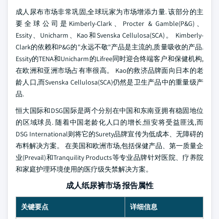
成人尿布市场非常巩固,全球玩家为市场增添力量. 该部分的主
要全球公司是Kimberly-Clark、Procter & Gamble(P&G)、
Essity、Unicharm、Kao和Svenska Cellulosa(SCA)。 Kimberly-
Clark的依赖和P&G的"永远不敬"产品是主流的,质量吸收的产品.
Essity的TENA和Unicharm的Lifree同时迎合终端客户和保健机构,
在欧洲和亚洲市场占有率很高。 Kao的救济品牌面向日本的老
龄人口,而Svenska Cellulosa(SCA)仍然是卫生产品中的重量级产
品.
恒大国际和DSG国际是两个分别在中国和东南亚拥有稳固地位
的区域球员. 随着中国老龄化人口的增长,恒安将受益匪浅,而
DSG International则将它的Surety品牌宣传为低成本、无障碍的
布料解决方案。 在美国和欧洲市场,包括保健产品、第一质量企
业(Prevail)和Tranquility Products等专业品牌针对医院、疗养院
和家庭护理环境使用的医疗级失禁解决方案。
成人纸尿裤市场 报告属性
关键要点
详细信息