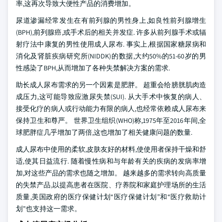
率,这再次导致大便性产品的消费增加。
尿道渗漏经常发生在有前列腺的男性身上,如良性前列腺增生
(BPH),前列腺癌,或手术后的相关并发症. 许多从前列腺手术或辐
射疗法中康复的男性使用成人尿布. 事实上,根据国家糖尿病和
消化及肾脏疾病研究所(NIDDK)的数据,大约50%的51-60岁的男
性感染了BPH,从而增加了各种失禁解决方案的需求.
助长成人尿布需求的另一个因素是肥胖。 超重会给膀胱肌肉造
成压力,这可能导致应激尿失禁(SUI). 从大手术中恢复的病人、
接受化疗的病人或行动能力有限的病人,也经常依赖成人尿布来
保持卫生和尊严。 世界卫生组织(WHO)称,1975年至2016年间,全
球肥胖症几乎增加了两倍,这也增加了相关健康问题的数量.
成人尿布中使用的柔软,皮肤友好的材料,使使用者保持干燥和舒
适,使其日益流行. 随着慢性病和与年龄有关的疾病的发病率增
加,对这些产品的需求也随之增加。 越来越多的需求转向高质量
的失禁产品,以提高患者在医院、疗养院和家庭护理场所的生活
质量,美国政府的医疗保健计划“医疗保健计划”和“医疗救助计
划”也支持这一需求。