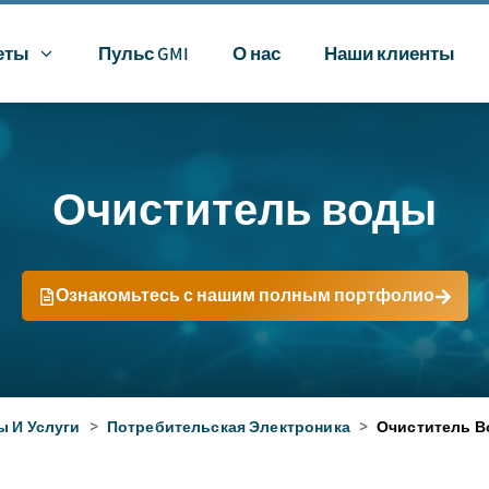
еты
Пульс GMI
О нас
Наши клиенты
Очиститель воды
Ознакомьтесь с нашим полным портфолио
ы И Услуги
>
Потребительская Электроника
>
Очиститель 