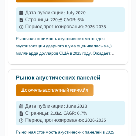
Дата публикации
:
July 2020
Страницы
:
220
CAGR:
6
%
Период прогнозирования
:
2026-2035
Рыночная стоимость акустических матов для
звукоизоляции ударного шума оценивалась в 4,3
миллиарда долларов США в 2025 году. Ожидается,
что рынок вырастет с 4,5 миллиарда долларов
США в 2026 году до 7,7 миллиарда долларов США
в 2035 году, при среднегодовом темпе роста
Рынок акустических панелей
(CAGR) 6%....
СКАЧАТЬ БЕСПЛАТНЫЙ PDF-ФАЙЛ
Дата публикации
:
June 2023
Страницы
:
210
CAGR:
6.7
%
Период прогнозирования
:
2026-2035
Рыночная стоимость акустических панелей в 2025