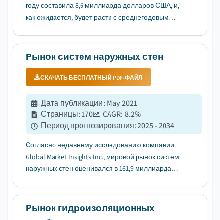
году составила 8,6 миллиарда долларов США, и,
как ожидается, будет расти с среднегодовым
темпом роста (CAGR) в 6,7% в период с 2026 по 2035
годы, что обусловлено урбанизацией и
повышением уровня шума в жилых и
Рынок систем наружных стен
коммерческих помещениях....
СКАЧАТЬ БЕСПЛАТНЫЙ PDF-ФАЙЛ
Дата публикации
:
May 2021
Страницы
:
170
CAGR:
8.2
%
Период прогнозирования
:
2025 - 2034
Согласно недавнему исследованию компании
Global Market Insights Inc., мировой рынок систем
наружных стен оценивался в 161,9 миллиарда
долларов США в 2024 году. Ожидается, что рынок
вырастет с 173 миллиардов долларов США в 2025
году до 350,4 миллиарда долларов США к 2034
Рынок гидроизоляционных
году, при среднегодовом темпе...