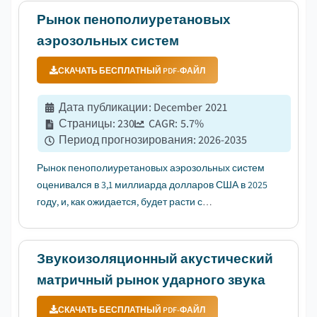
инфраструктуры....
Рынок пенополиуретановых
аэрозольных систем
СКАЧАТЬ БЕСПЛАТНЫЙ PDF-ФАЙЛ
Дата публикации
:
December 2021
Страницы
:
230
CAGR:
5.7
%
Период прогнозирования
:
2026-2035
Рынок пенополиуретановых аэрозольных систем
оценивался в 3,1 миллиарда долларов США в 2025
году, и, как ожидается, будет расти с
среднегодовым темпом роста (CAGR) в 5,7% в
период с 2026 по 2035 год, что обусловлено
растущим спросом на энергоэффективные
Звукоизоляционный акустический
решения для теплоизоляции....
матричный рынок ударного звука
СКАЧАТЬ БЕСПЛАТНЫЙ PDF-ФАЙЛ