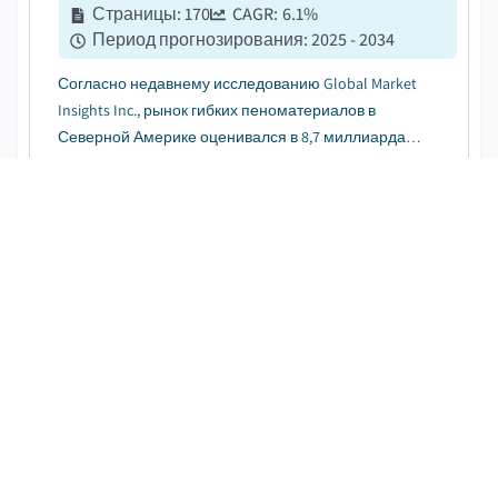
Страницы
:
170
CAGR:
6.1
%
Период прогнозирования
:
2025 - 2034
Согласно недавнему исследованию Global Market
Insights Inc., рынок гибких пеноматериалов в
Северной Америке оценивался в 8,7 миллиарда
долларов США в 2024 году. Ожидается, что рынок
вырастет с 14,5 миллиарда долларов США в 2025
году до 15,5 миллиарда долларов США в 2034 году
Рынок навесных стен
при среднегодовом темпе ...
СКАЧАТЬ БЕСПЛАТНЫЙ PDF-ФАЙЛ
Дата публикации
:
April 2022
Страницы
:
209
CAGR:
7.2
%
Период прогнозирования
:
2025 – 2034
Глобальный рынок фасадных систем оценивался
в 44,2 миллиарда долларов США в 2024 году, и, как
ожидается, вырастет с 47,4 миллиарда долларов