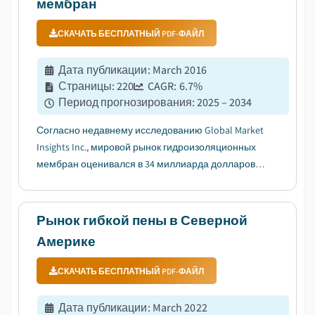
мембран
СКАЧАТЬ БЕСПЛАТНЫЙ PDF-ФАЙЛ
Дата публикации
:
March 2016
Страницы
:
220
CAGR:
6.7
%
Период прогнозирования
:
2025 – 2034
Согласно недавнему исследованию Global Market
Insights Inc., мировой рынок гидроизоляционных
мембран оценивался в 34 миллиарда долларов
США в 2024 году. Ожидается, что рынок вырастет с
35,5 миллиарда долларов США в 2025 году до 63,3
миллиарда долларов США в 2034 году, при
Рынок гибкой пены в Северной
среднегодовом темпе роста (...
Америке
СКАЧАТЬ БЕСПЛАТНЫЙ PDF-ФАЙЛ
Дата публикации
:
March 2022