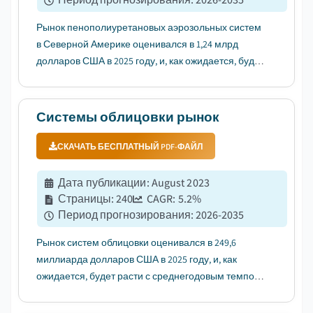
Рынок пенополиуретановых аэрозольных систем
в Северной Америке оценивался в 1,24 млрд
долларов США в 2025 году, и, как ожидается, будет
расти с среднегодовым темпом роста (CAGR) 5,9%
в период с 2026 по 2035 год, что обусловлено
растущим спросом на энергоэффективные
Системы облицовки рынок
решения для теплоизоляции....
СКАЧАТЬ БЕСПЛАТНЫЙ PDF-ФАЙЛ
Дата публикации
:
August 2023
Страницы
:
240
CAGR:
5.2
%
Период прогнозирования
:
2026-2035
Рынок систем облицовки оценивался в 249,6
миллиарда долларов США в 2025 году, и, как
ожидается, будет расти с среднегодовым темпом
роста (CAGR) в 5,2% в период с 2026 по 2035 год, что
обусловлено быстрой урбанизацией и развитием