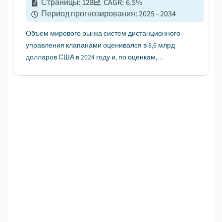
Страницы
:
128
CAGR:
6.5
%
Период прогнозирования
:
2025 - 2034
Объем мирового рынка систем дистанционного
управления клапанами оценивался в 8,6 млрд
долларов США в 2024 году и, по оценкам,
достигнет 16,2 млрд долларов США к 2034 году,
увеличиваясь в среднем на 6,5% в период с 2025
по 2034 год....