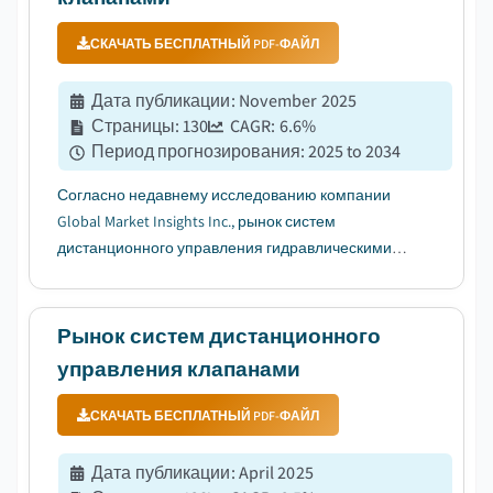
СКАЧАТЬ БЕСПЛАТНЫЙ PDF-ФАЙЛ
Дата публикации
:
November 2025
Страницы
:
130
CAGR:
6.6
%
Период прогнозирования
:
2025 to 2034
Согласно недавнему исследованию компании
Global Market Insights Inc., рынок систем
дистанционного управления гидравлическими
клапанами оценивался в 4,2 млрд долларов США
в 2024 году. Ожидается, что рынок вырастет с 4,5
млрд долларов США в 2025 году до 8 млрд
Рынок систем дистанционного
долларов США в 2034 году, с темпом роста ...
управления клапанами
СКАЧАТЬ БЕСПЛАТНЫЙ PDF-ФАЙЛ
Дата публикации
:
April 2025