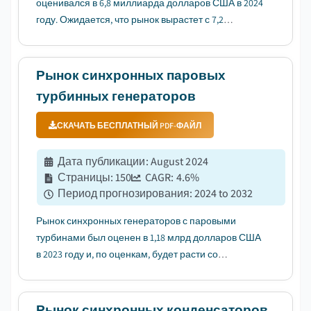
оценивался в 6,8 миллиарда долларов США в 2024
году. Ожидается, что рынок вырастет с 7,2
миллиарда долларов США в 2025 году до 11
миллиардов долларов США в 2034 году при
среднегодовом темпе роста (CAGR) 4,9%....
Рынок синхронных паровых
турбинных генераторов
СКАЧАТЬ БЕСПЛАТНЫЙ PDF-ФАЙЛ
Дата публикации
:
August 2024
Страницы
:
150
CAGR:
4.6
%
Период прогнозирования
:
2024 to 2032
Рынок синхронных генераторов с паровыми
турбинами был оценен в 1,18 млрд долларов США
в 2023 году и, по оценкам, будет расти со
среднегодовым темпом роста 4,6% с 2024 по 2032
год....
Рынок синхронных конденсаторов