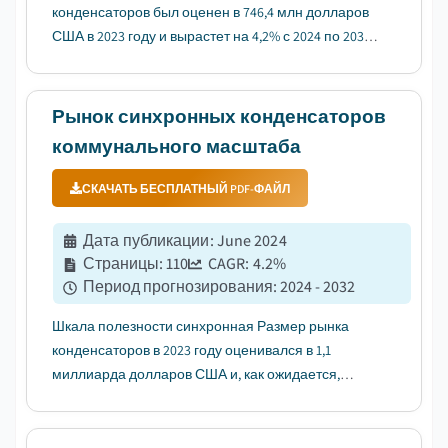
конденсаторов был оценен в 746,4 млн долларов
США в 2023 году и вырастет на 4,2% с 2024 по 2032
год....
Рынок синхронных конденсаторов
коммунального масштаба
СКАЧАТЬ БЕСПЛАТНЫЙ PDF-ФАЙЛ
Дата публикации
:
June 2024
Страницы
:
110
CAGR:
4.2
%
Период прогнозирования
:
2024 - 2032
Шкала полезности синхронная Размер рынка
конденсаторов в 2023 году оценивался в 1,1
миллиарда долларов США и, как ожидается,
вырастет на 4,2% в период с 2024 по 2032 год из-за
растущей интеграции возобновляемых
источников энергии и потребностей в