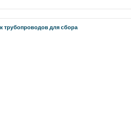
к трубопроводов для сбора
та публикации
:
January 2024
|
Страницы
:
100
рубопровода Размер рынка должен стать свидетелем значител
им спросом на энергию....