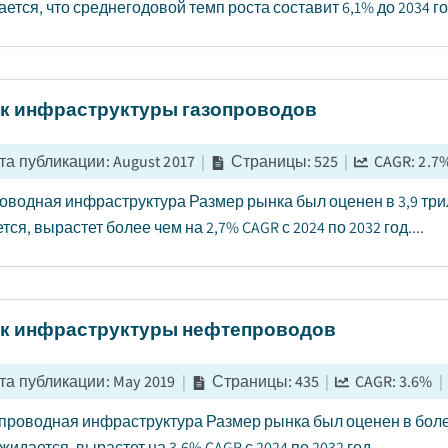
ется, что среднегодовой темп роста составит 6,1% до 2034 год
к инфраструктуры газопроводов
та публикации
:
August 2017
|
Страницы
:
525
|
CAGR:
2.7
оводная инфраструктура Размер рынка был оценен в 3,9 трил
ся, вырастет более чем на 2,7% CAGR с 2024 по 2032 год....
к инфраструктуры нефтепроводов
та публикации
:
May 2019
|
Страницы
:
435
|
CAGR:
3.6
%
|
роводная инфраструктура Размер рынка был оценен в более
ожидается, вырастет на 3,6% CAGR с 2024 по 2032 год....