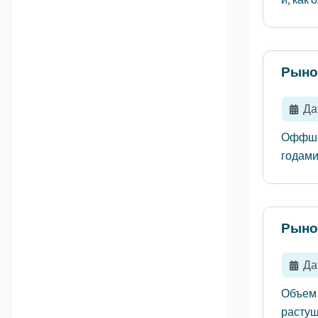
Рыно
Да
Оффшор
годами
Рыно
Да
Объем 
растущ