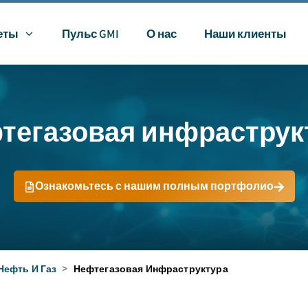
еты
Пульс GMI
О нас
Наши клиенты
тегазовая инфраструк
Ознакомьтесь с нашим полным портфолио
Нефть И Газ
>
Нефтегазовая Инфраструктура