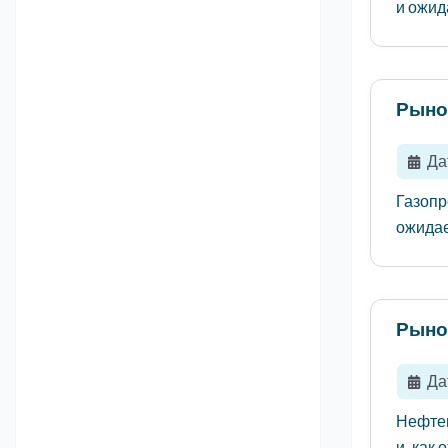
и ожида
Рыно
Да
Газопр
ожидает
Рыно
Да
Нефтеп
и, как 