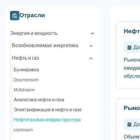
Отрасли
Нефт
Энергия и мощность
Возобновляемая энергетика
Да
Нефть и газ
Рыночн
ожидае
Бункеровка
обусло
Downstream
Midstream
Аналитика нефти и газа
Рыно
Электрификация в нефти и газе
Нефтегазовая инфраструктура
Да
Upstream
Объем 