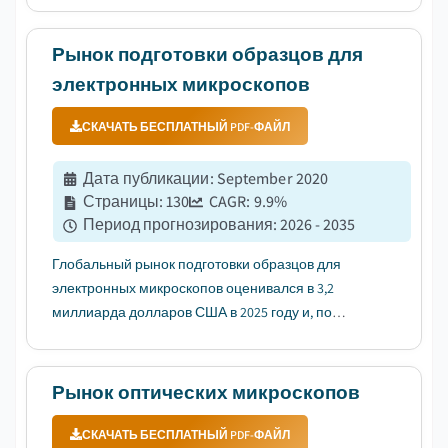
обусловлено расширением областей применения
микроскопии....
Рынок подготовки образцов для
электронных микроскопов
СКАЧАТЬ БЕСПЛАТНЫЙ PDF-ФАЙЛ
Дата публикации
:
September 2020
Страницы
:
130
CAGR:
9.9
%
Период прогнозирования
:
2026 - 2035
Глобальный рынок подготовки образцов для
электронных микроскопов оценивался в 3,2
миллиарда долларов США в 2025 году и, по
прогнозам, вырастет с 3,5 миллиарда долларов
США в 2026 году до 8 миллиардов долларов США к
2035 году, увеличиваясь с среднегодовым темпом
Рынок оптических микроскопов
роста (CAGR) 9,9%, согласно последнему...
СКАЧАТЬ БЕСПЛАТНЫЙ PDF-ФАЙЛ