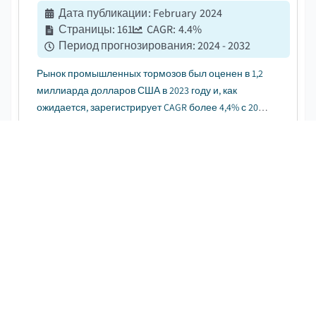
Дата публикации
:
February 2024
Страницы
:
161
CAGR:
4.4
%
Период прогнозирования
:
2024 - 2032
Рынок промышленных тормозов был оценен в 1,2
миллиарда долларов США в 2023 году и, как
ожидается, зарегистрирует CAGR более 4,4% с 2024
по 2032 год....
Североамериканский рынок
прецизионных редукторов
СКАЧАТЬ БЕСПЛАТНЫЙ PDF-ФАЙЛ
Дата публикации
:
October 2017
Страницы
:
265
CAGR:
5
%
Объем рынка NA Precision Gearbox в 2016 году
составил более 371 миллиона долларов США, а