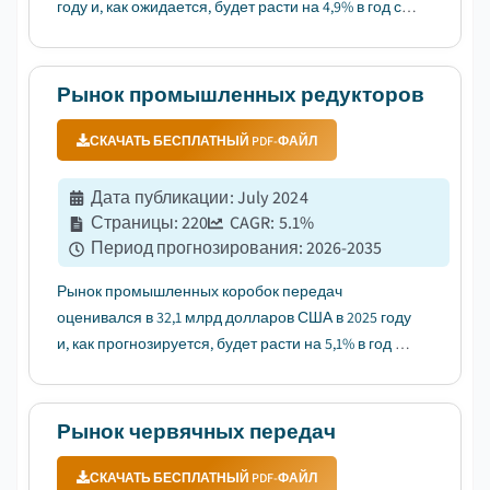
году и, как ожидается, будет расти на 4,9% в год с
2026 по 2035 год, что обусловлено
трансформацией автомобильной отрасли в
сторону электромобилей и передовых технологий
Рынок промышленных редукторов
мобильности....
СКАЧАТЬ БЕСПЛАТНЫЙ PDF-ФАЙЛ
Дата публикации
:
July 2024
Страницы
:
220
CAGR:
5.1
%
Период прогнозирования
:
2026-2035
Рынок промышленных коробок передач
оценивался в 32,1 млрд долларов США в 2025 году
и, как прогнозируется, будет расти на 5,1% в год с
2026 по 2035 год, что обусловлено ростом
промышленной автоматизации и внедрением
технологий Industry 4.0....
Рынок червячных передач
СКАЧАТЬ БЕСПЛАТНЫЙ PDF-ФАЙЛ