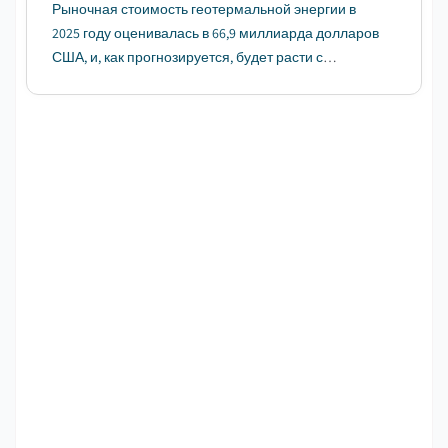
Рыночная стоимость геотермальной энергии в
2025 году оценивалась в 66,9 миллиарда долларов
США, и, как прогнозируется, будет расти с
совокупным годовым темпом роста (CAGR) 5,5% в
период с 2026 по 2035 годы, что обусловлено
растущим давлением в пользу декарбонизации
энергетических систем и всё более ...