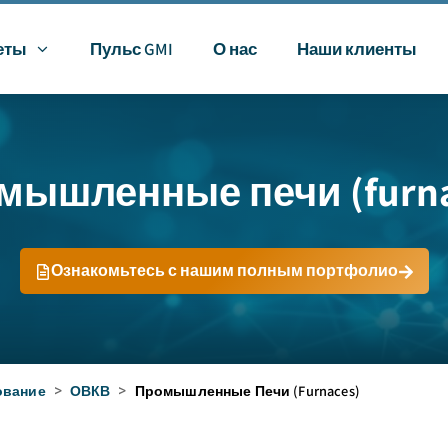
еты
Пульс GMI
О нас
Наши клиенты
мышленные печи (furna
Ознакомьтесь с нашим полным портфолио
ование
>
ОВКВ
>
Промышленные Печи (furnaces)