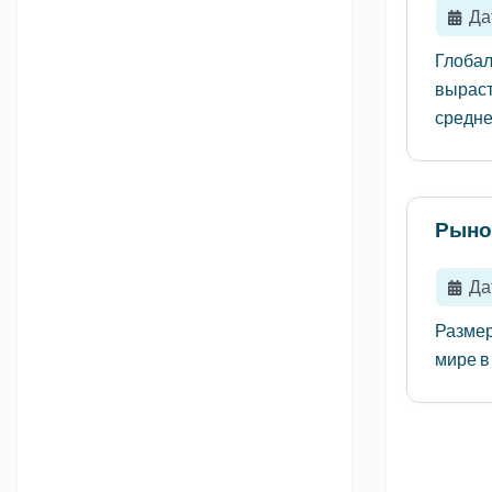
Да
Глобал
выраст
средне
Рыно
Да
Размер
мире в 