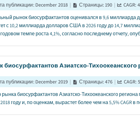
та публикации
:
December 2018
|
Страницы
:
190
|
CAGR:
4
ьный рынок биосурфактантов оценивался в 9,6 миллиарда до
ет с 10,2 миллиарда долларов США в 2026 году до 14,7 милли
годовом темпе роста 4,1%, согласно последнему отчету, опубли
к биосурфактантов Азиатско-Тихоокеанского 
та публикации
:
December 2019
|
Страницы
:
476
|
CAGR:
5
 рынка биосурфактантов Азиатско-Тихоокеанского региона
2018 году и, по оценкам, вырастет более чем на 5,5% CAGR в пер