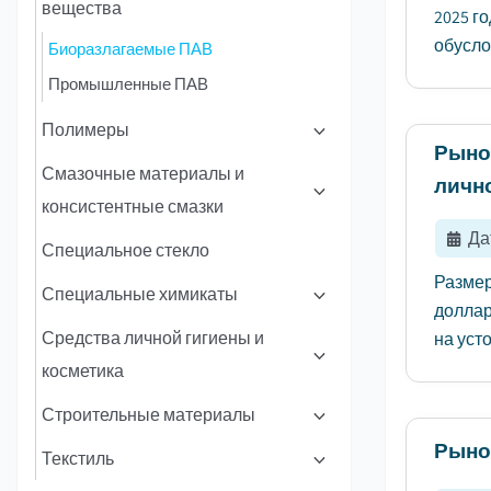
вещества
2025 го
обусло
Биоразлагаемые ПАВ
Промышленные ПАВ
Полимеры
Рыно
Смазочные материалы и
личн
консистентные смазки
Да
Специальное стекло
Размер
Специальные химикаты
долларо
Средства личной гигиены и
на уст
косметика
Строительные материалы
Рыно
Текстиль