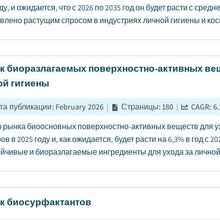
ду, и ожидается, что с 2026 по 2035 год он будет расти с сред
влено растущим спросом в индустриях личной гигиены и косм
к биоразлагаемых поверхностно-активных вещ
ой гигиены
та публикации
:
February 2026
|
Страницы
:
180
|
CAGR:
6.
 рынка биоосновных поверхностно-активных веществ для ухо
в в 2025 году и, как ожидается, будет расти на 6,3% в год с 
ойчивые и биоразлагаемые ингредиенты для ухода за личной 
к биосурфактантов