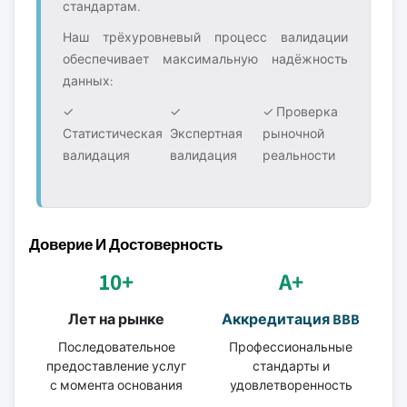
стандартам.
Наш трёхуровневый процесс валидации
обеспечивает максимальную надёжность
данных:
✓
✓
✓ Проверка
Статистическая
Экспертная
рыночной
валидация
валидация
реальности
Доверие И Достоверность
10+
A+
Лет на рынке
Аккредитация BBB
Последовательное
Профессиональные
предоставление услуг
стандарты и
с момента основания
удовлетворенность