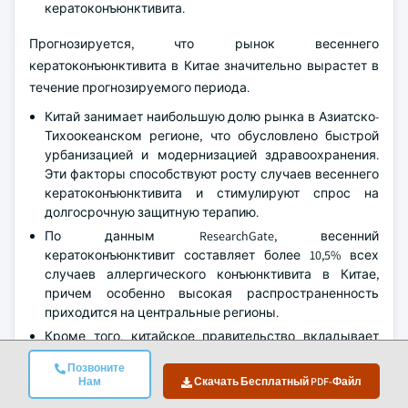
кератоконъюнктивита.
Прогнозируется, что рынок весеннего
кератоконъюнктивита в Китае значительно вырастет в
течение прогнозируемого периода.
Китай занимает наибольшую долю рынка в Азиатско-
Тихоокеанском регионе, что обусловлено быстрой
урбанизацией и модернизацией здравоохранения.
Эти факторы способствуют росту случаев весеннего
кератоконъюнктивита и стимулируют спрос на
долгосрочную защитную терапию.
По данным ResearchGate, весенний
кератоконъюнктивит составляет более 10,5% всех
случаев аллергического конъюнктивита в Китае,
причем особенно высокая распространенность
приходится на центральные регионы.
Кроме того, китайское правительство вкладывает
значительные средства в инфраструктуру
Позвоните
здравоохранения и цифровые платформы, стремясь
Нам
Скачать Бесплатный PDF-Файл
улучшить распределение и доступность лечения как