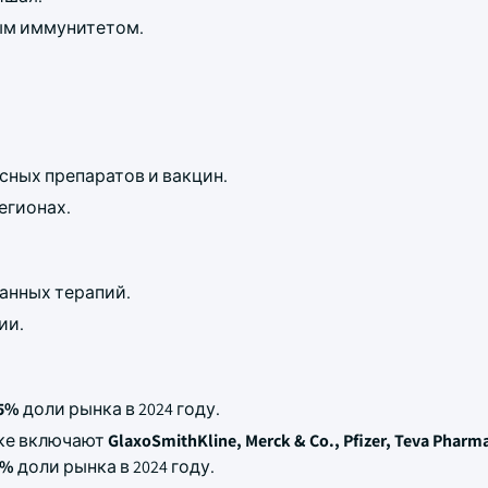
ным иммунитетом.
ных препаратов и вакцин.
егионах.
анных терапий.
ии.
5%
доли рынка в 2024 году.
нке включают
GlaxoSmithKline, Merck & Co., Pfizer, Teva Pharma
5%
доли рынка в 2024 году.