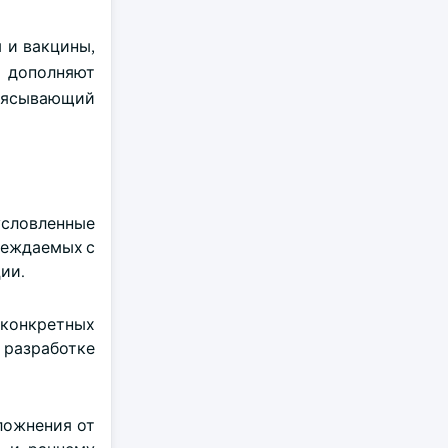
 и вакцины,
я дополняют
поясывающий
условленные
реждаемых с
ии.
 конкретных
 разработке
ложнения от