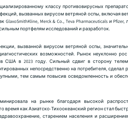
ециализированному классу противовирусных препарато
фекций, вызванных вирусом ветряной оспы, включая ве
xoSmithKline, Merck & Co., Teva Pharmaceuticals и Pfizer,
сильным портфелям исследований и разработок.
нфекции, вызванной вирусом ветряной оспы, значитель
диагностических возможностей. Рынок неуклонно рос 
ов США в 2023 году. Сильный сдвиг в сторону теле
нтированных непосредственно на потребителя, сделал 
тупными, тем самым повысив осведомленность и обесп
минировала на рынке благодаря высокой распрост
 то время как Азиатско-Тихоокеанский регион стал быс
 здравоохранение, старением населения и расширени