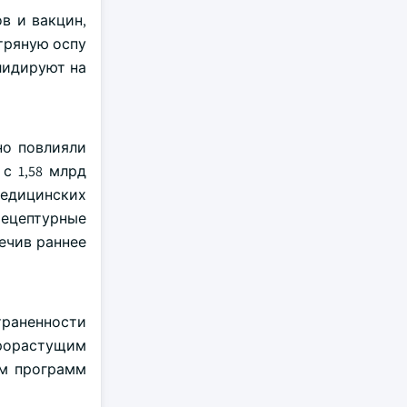
в и вакцин,
тряную оспу
 лидируют на
но повлияли
с 1,58 млрд
медицинских
рецептурные
ечив раннее
раненности
трорастущим
ем программ