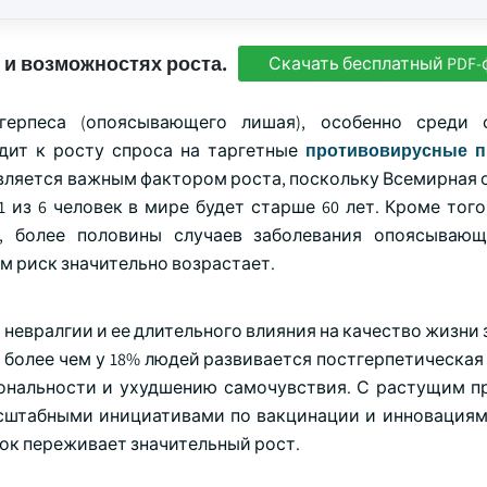
 и возможностях роста.
Скачать бесплатный PDF-
герпеса (опоясывающего лишая), особенно среди 
дит к росту спроса на таргетные
противовирусные п
вляется важным фактором роста, поскольку Всемирная 
1 из 6 человек в мире будет старше 60 лет. Кроме тог
H), более половины случаев заболевания опоясыва
ам риск значительно возрастает.
невралгии и ее длительного влияния на качество жизни
, более чем у 18% людей развивается постгерпетическая
иональности и ухудшению самочувствия. С растущим п
сштабными инициативами по вакцинации и инновациям
ок переживает значительный рост.