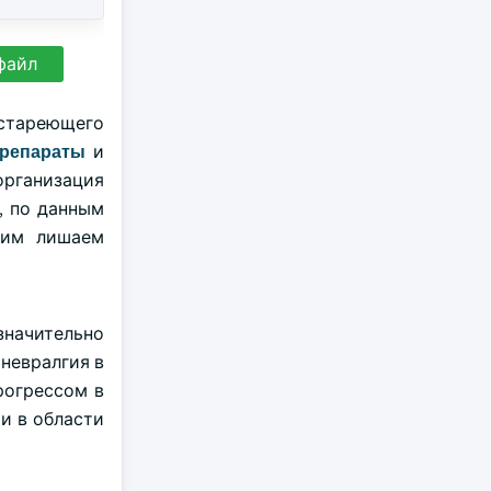
файл
стареющего
репараты
и
организация
о, по данным
ющим лишаем
 значительно
 невралгия в
рогрессом в
и в области