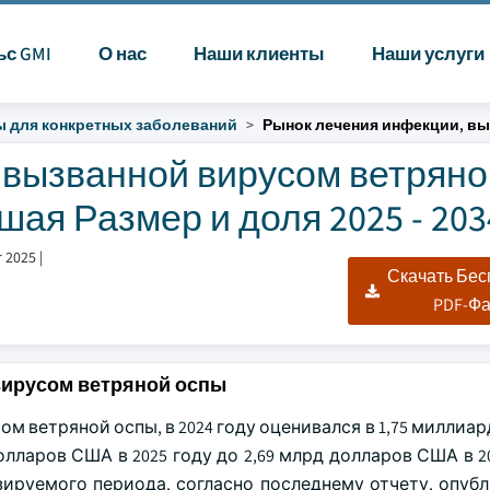
ьс GMI
О нас
Наши клиенты
Наши услуги
 для конкретных заболеваний
Рынок лечения инфекции, в
 вызванной вирусом ветряно
ая Размер и доля 2025 - 203
 2025
|
Скачать Бе
PDF-Ф
вирусом ветряной оспы
 ветряной оспы, в 2024 году оценивался в 1,75 миллиа
лларов США в 2025 году до 2,69 млрд долларов США в 2
зируемого периода, согласно последнему отчету, опуб