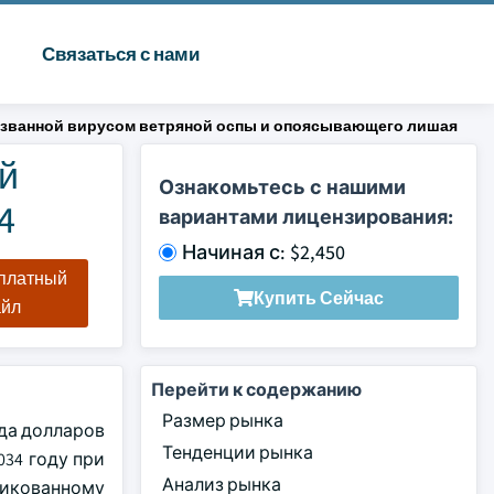
Связаться с нами
ызванной вирусом ветряной оспы и опоясывающего лишая
й
Ознакомьтесь с нашими
4
вариантами лицензирования:
Начиная с: $2,450
сплатный
Купить Сейчас
айл
Перейти к содержанию
Размер рынка
рда долларов
Тенденции рынка
034 году при
Анализ рынка
ликованному