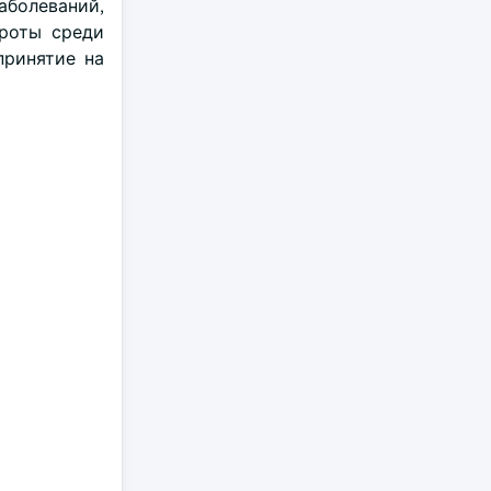
аболеваний,
ороты среди
принятие на