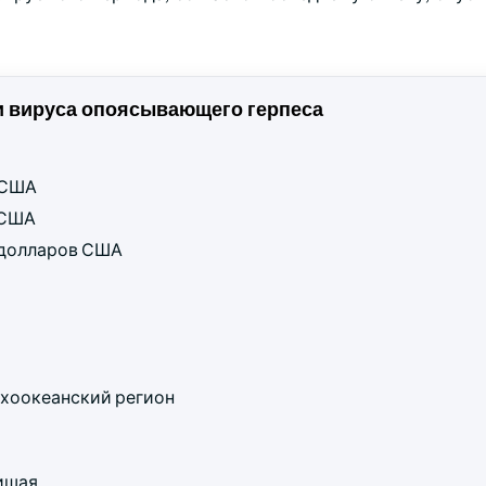
 вируса опоясывающего герпеса
в США
в США
д долларов США
хоокеанский регион
ишая.