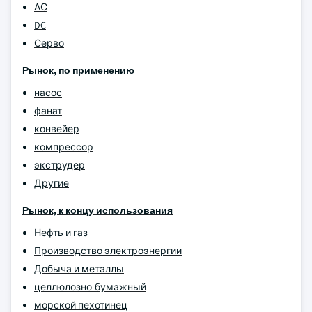
АС
DC
Серво
Рынок, по применению
насос
фанат
конвейер
компрессор
экструдер
Другие
Рынок, к концу использования
Нефть и газ
Производство электроэнергии
Добыча и металлы
целлюлозно-бумажный
морской пехотинец