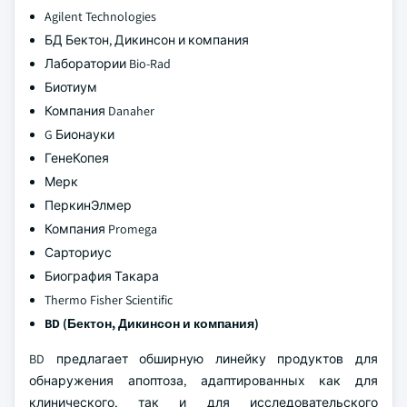
Agilent Technologies
БД Бектон, Дикинсон и компания
Лаборатории Bio-Rad
Биотиум
Компания Danaher
G Бионауки
ГенеКопея
Мерк
ПеркинЭлмер
Компания Promega
Сарториус
Биография Такара
Thermo Fisher Scientific
BD (Бектон, Дикинсон и компания)
BD предлагает обширную линейку продуктов для
обнаружения апоптоза, адаптированных как для
клинического, так и для исследовательского