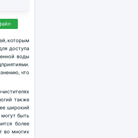
файл
ей, которым
для доступа
щенной воды
дприятиями.
знению, что
чистителях
логий также
лее широкий
 могут быть
вится более
т во многих