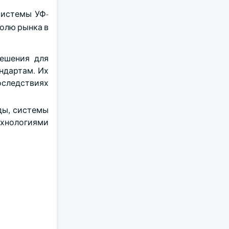
системы УФ-
олю рынка в
решения для
ндартам. Их
следствиях
ды, системы
ехнологиями