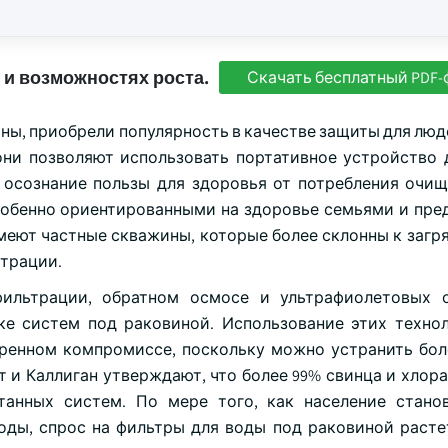
 и возможностях роста.
Скачать бесплатный PDF-
ы, приобрели популярность в качестве защиты для люд
 они позволяют использовать портативное устройство 
 осознание пользы для здоровья от потребления очи
собенно ориентированными на здоровье семьями и пре
меют частные скважины, которые более склонны к загря
ьтрации.
ильтрации, обратном осмосе и ультрафиолетовых о
е систем под раковиной. Использование этих техно
меренном компромиссе, поскольку можно устранить бо
 и Каллиган утверждают, что более 99% свинца и хлора
анных систем. По мере того, как население стано
оды, спрос на фильтры для воды под раковиной расте