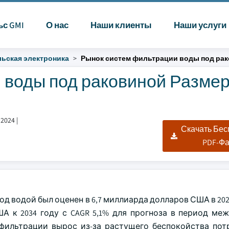
ьс GMI
О нас
Наши клиенты
Наши услуги
ьская электроника
Рынок систем фильтрации воды под ра
 воды под раковиной Размер
 2024
|
Скачать Бе
PDF-Ф
 водой был оценен в 6,7 миллиарда долларов США в 2024
 к 2034 году с CAGR 5,1% для прогноза в период межд
ильтрации вырос из-за растущего беспокойства пот