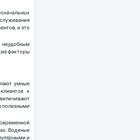
воначальных
бслуживания
нтов, и это
ь неудобным
кие факторы
елают умные
 клиентов к
величивают
ы полезными
современной
ах. Водяные
пулярными и