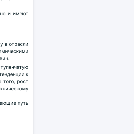
 но и имеют
у в отрасли
химическими
вин.
тупенчатую
тенденции к
 того, рост
хническому
вающие путь