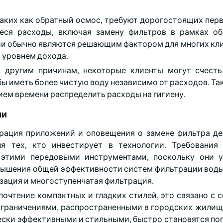
аких как обратный осмос, требуют дорогостоящих пер
еся расходы, включая замену фильтров в рамках о
и обычно являются решающим фактором для многих клие
м уровнем дохода.
 другим причинам, некоторые клиенты могут счест
ы иметь более чистую воду независимо от расходов. Та
ием времени распределить расходы на гигиену.
ии
грация приложений и оповещения о замене фильтра д
я тех, кто инвестирует в технологии. Требования
 этими передовыми инструментами, поскольку они у
вышения общей эффективности систем фильтрации вод
зация и многоступенчатая фильтрация.
очтение компактных и гладких стилей, это связано с 
 ограничениями, распространенными в городских жилищ
ески эффективными и стильными, быстро становятся по