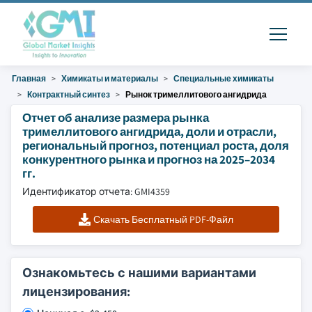
Главная
Химикаты и материалы
Специальные химикаты
Контрактный синтез
Рынок тримеллитового ангидрида
Отчет об анализе размера рынка
тримеллитового ангидрида, доли и отрасли,
региональный прогноз, потенциал роста, доля
конкурентного рынка и прогноз на 2025–2034
гг.
Идентификатор отчета: GMI4359
Скачать Бесплатный PDF-Файл
Ознакомьтесь с нашими вариантами
лицензирования: