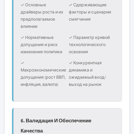
✓ Основные
✓ Сдерживающие
драйверы роста и их
факторы и сценарии
предполагаемое
смягчения
влияние
✓ Нормативные
✓ Параметр кривой
допущения и риск
технологического
изменения политики
освоения
✓
✓ Конкурентная
Макроэкономические
динамика и
допущения (рост ВВП,
ожидаемый вход/
инфляция, валюта)
выход на рынок
6. Валидация И Обеспечение
Качества