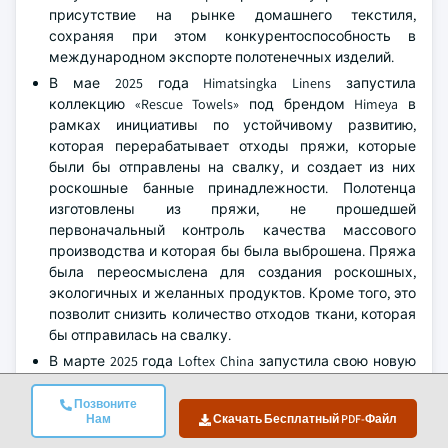
присутствие на рынке домашнего текстиля,
сохраняя при этом конкурентоспособность в
международном экспорте полотенечных изделий.
В мае 2025 года Himatsingka Linens запустила
коллекцию «Rescue Towels» под брендом Himeya в
рамках инициативы по устойчивому развитию,
которая перерабатывает отходы пряжи, которые
были бы отправлены на свалку, и создает из них
роскошные банные принадлежности. Полотенца
изготовлены из пряжи, не прошедшей
первоначальный контроль качества массового
производства и которая бы была выброшена. Пряжа
была переосмыслена для создания роскошных,
экологичных и желанных продуктов. Кроме того, это
позволит снизить количество отходов ткани, которая
бы отправилась на свалку.
В марте 2025 года Loftex China запустила свою новую
линейку полотенец с добавлением дополнительного
ассортимента полотенечных изделий,
Позвоните
Нам
Скачать Бесплатный PDF-Файл
ориентированных на устойчивость и
производительность, после дебюта в 2024 году. Эта