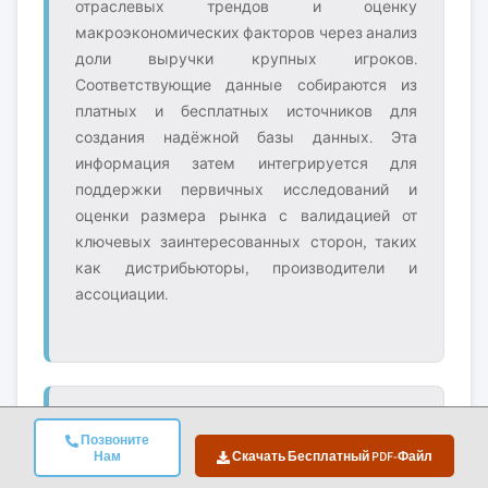
отраслевых трендов и оценку
макроэкономических факторов через анализ
доли выручки крупных игроков.
Соответствующие данные собираются из
платных и бесплатных источников для
создания надёжной базы данных. Эта
информация затем интегрируется для
поддержки первичных исследований и
оценки размера рынка с валидацией от
ключевых заинтересованных сторон, таких
как дистрибьюторы, производители и
ассоциации.
4. Оценка Размера Рынка
Позвоните
Нам
Скачать Бесплатный PDF-Файл
Наша оценка размера рынка построена на