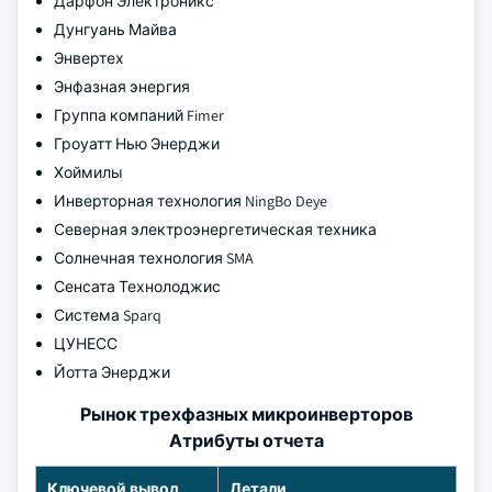
Дарфон Электроникс
Дунгуань Майва
Энвертех
Энфазная энергия
Группа компаний Fimer
Гроуатт Нью Энерджи
Хоймилы
Инверторная технология NingBo Deye
Северная электроэнергетическая техника
Солнечная технология SMA
Сенсата Технолоджис
Система Sparq
ЦУНЕСС
Йотта Энерджи
Рынок трехфазных микроинверторов
Атрибуты отчета
Ключевой вывод
Детали