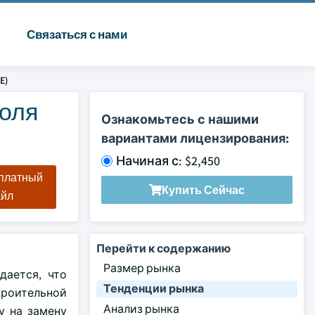
Связаться с нами
E)
доля
Ознакомьтесь с нашими
вариантами лицензирования:
Начиная с: $2,450
сплатный
Купить Сейчас
айл
Перейти к содержанию
Размер рынка
дается, что
Тенденции рынка
строительной
Анализ рынка
у на замену