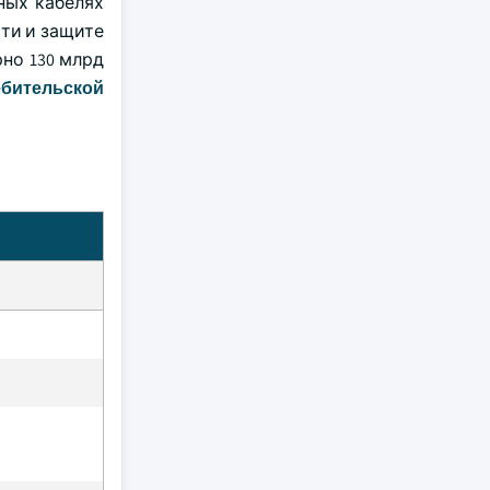
ных кабелях
ти и защите
но 130 млрд
ебительской