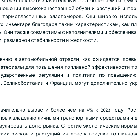
может показать значительный рост более чем на 3,5% 
тношении высококачественной обуви и растущий интер
 термопластичных эластомеров. Они широко исполь
о инвентаря благодаря таким характеристикам, как пл
ь. Они также совместимы с наполнителями и обеспечив
, размерной стабильности и жесткости.
нию в автомобильной отрасли, как ожидается, превы
е материалы для повышения топливной эффективности т
осударственные регуляции и политики по повышени
и, Великобритании и Франции, могут дополнительно ук
ачительно вырасти более чем на 4% к 2023 году. Рос
алов к владению личными транспортными средствами и 
мулировать долю рынка. Строгие экологические нормы
ских рисков и растущий интерес к покупке топливно