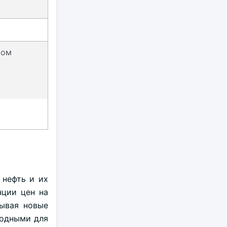
ком
 нефть и их
нции цен на
тывая новые
годными для