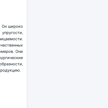
. Он широко
 упругости,
ицаемости.
ачественных
омеров. Они
рургические
образности,
продукцию.