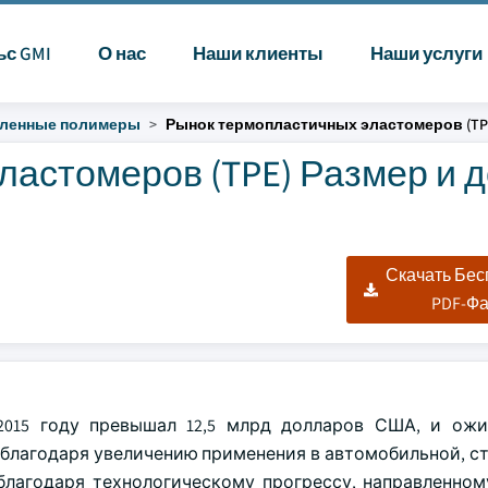
ьс GMI
О нас
Наши клиенты
Наши услуги
ленные полимеры
Рынок термопластичных эластомеров (TP
астомеров (TPE) Размер и 
Скачать Бе
PDF-Ф
015 году превышал 12,5 млрд долларов США, и ожи
ду благодаря увеличению применения в автомобильной, 
благодаря технологическому прогрессу, направленном