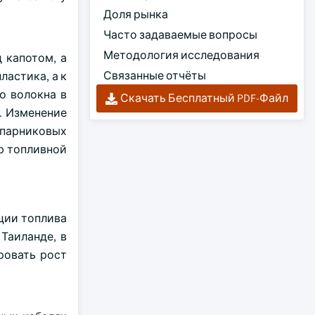
Доля рынка
Часто задаваемые вопросы
Методология исследования
 капотом, а
Связанные отчёты
ластика, а к
о волокна в
Скачать Бесплатный PDF-Файл
у. Изменение
 парниковых
ю топливной
ции топлива
Таиланде, в
ровать рост