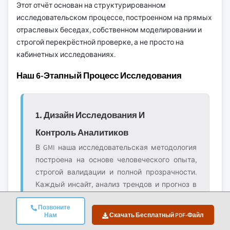
Этот отчёт основан на структурированном
исследовательском процессе, построенном на прямых
отраслевых беседах, собственном моделировании и
строгой перекрёстной проверке, а не просто на
кабинетных исследованиях.
Наш 6-Этапный Процесс Исследования
1. Дизайн Исследования И
Контроль Аналитиков
В GMI наша исследовательская методология
построена на основе человеческого опыта,
строгой валидации и полной прозрачности.
Каждый инсайт, анализ трендов и прогноз в
наших отчётах разрабатывается опытными
Позвоните
аналитиками, которые понимают нюансы
Нам
Скачать Бесплатный PDF-Файл
вашего рынка.