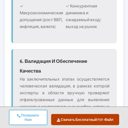
✓
✓ Конкурентная
Макроэкономические
динамика и
допущения (рост ВВП,
ожидаемый вход/
инфляция, валюта)
выход на рынок
6. Валидация И Обеспечение
Качества
На заключительных этапах осуществляется
человеческая валидация, в рамках которой
эксперты в области вручную проверяют
отфильтрованные данные для выявления
нюансов и контекстуальных ошибок, которые
могут ускользнуть автоматизированные
Позвоните
Нам
Скачать Бесплатный PDF-Файл
системы. Эта экспертная проверка
добавляет важный уровень контроля