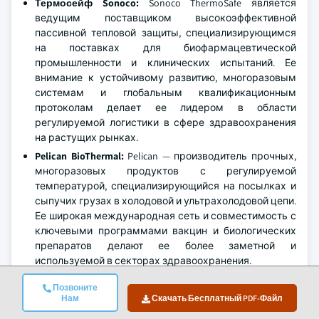
Термосейф Sonoco:
Sonoco ThermoSafe является
ведущим поставщиком высокоэффективной
пассивной тепловой защиты, специализирующимся
на поставках для биофармацевтической
промышленности и клинических испытаний. Ее
внимание к устойчивому развитию, многоразовым
системам и глобальным квалификационным
протоколам делает ее лидером в области
регулируемой логистики в сфере здравоохранения
на растущих рынках.
Pelican BioThermal:
Pelican — производитель прочных,
многоразовых продуктов с регулируемой
температурой, специализирующийся на посылках и
сыпучих грузах в холодовой и ультрахолодовой цепи.
Ее широкая международная сеть и совместимость с
ключевыми программами вакцин и биологических
препаратов делают ее более заметной и
используемой в секторах здравоохранения.
Технологии холодовой цепи:
CCT известна как
Позвоните
поставщик модульных, предварительно
Нам
Скачать Бесплатный PDF-Файл
квалифицированных решений, который предлагает