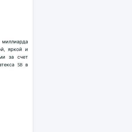
5 миллиарда
ой, яркой и
ми за счет
атекса SB в