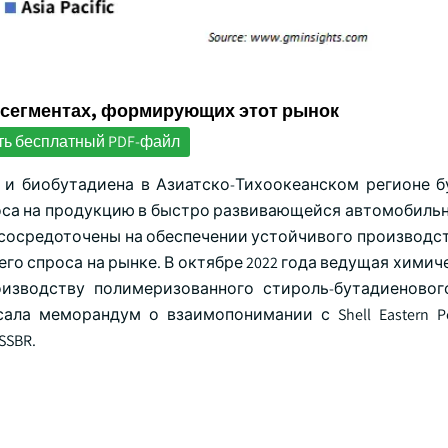
 сегментах, формирующих этот рынок
ть бесплатный PDF-файл
о и биобутадиена в Азиатско-Тихоокеанском регионе б
роса на продукцию в быстро развивающейся автомобильн
 сосредоточены на обеспечении устойчивого производст
го спроса на рынке. В октябре 2022 года ведущая хими
производству полимеризованного стироль-бутадиеновог
ла меморандум о взаимопонимании с Shell Eastern Pe
SSBR.