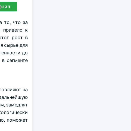
файл
 то, что за
о привело к
этот рост в
я сырье для
ленности до
 в сегменте
 повлияют на
дальнейшую
м, замедлят
кологически
но, поможет