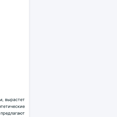
м, вырастет
нтетические
 предлагают