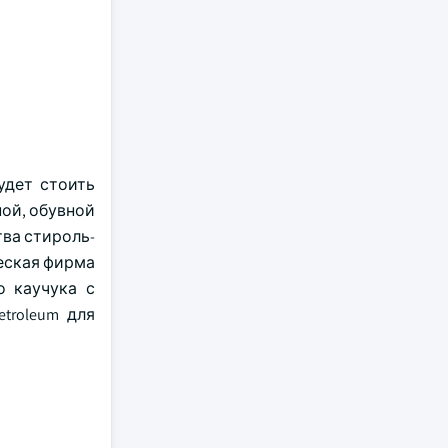
удет стоить
ой, обувной
ва стироль-
ческая фирма
о каучука с
troleum для