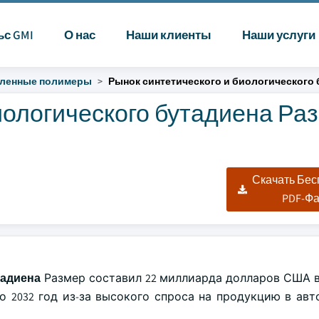
ьс GMI
О нас
Наши клиенты
Наши услуги
ленные полимеры
Рынок синтетического и биологического 
иологического бутадиена Ра
Скачать Бе
PDF-Ф
тадиена
Размер составил 22 миллиарда долларов США в 
по 2032 год из-за высокого спроса на продукцию в ав