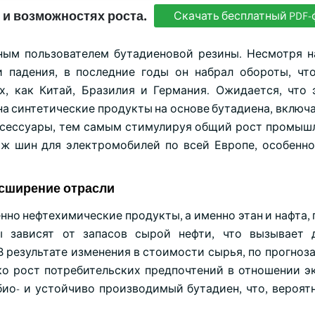
 и возможностях роста.
Скачать бесплатный PDF-
ым пользователем бутадиеновой резины. Несмотря на
 падения, в последние годы он набрал обороты, чт
х, как Китай, Бразилия и Германия. Ожидается, что 
а синтетические продукты на основе бутадиена, включа
аксессуары, тем самым стимулируя общий рост промыш
даж шин для электромобилей по всей Европе, особенно
асширение отрасли
нно нефтехимические продукты, а именно этан и нафта,
ы зависят от запасов сырой нефти, что вызывает 
 результате изменения в стоимости сырья, по прогноза
ко рост потребительских предпочтений в отношении э
био- и устойчиво производимый бутадиен, что, вероят