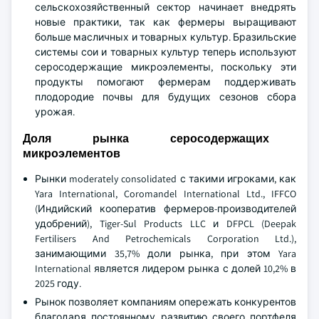
сельскохозяйственный сектор начинает внедрять
новые практики, так как фермеры выращивают
больше масличных и товарных культур. Бразильские
системы сои и товарных культур теперь используют
серосодержащие микроэлементы, поскольку эти
продукты помогают фермерам поддерживать
плодородие почвы для будущих сезонов сбора
урожая.
Доля рынка серосодержащих
микроэлементов
Рынки moderately consolidated с такими игроками, как
Yara International, Coromandel International Ltd., IFFCO
(Индийский кооператив фермеров-производителей
удобрений), Tiger-Sul Products LLC и DFPCL (Deepak
Fertilisers And Petrochemicals Corporation Ltd.),
занимающими 35,7% доли рынка, при этом Yara
International является лидером рынка с долей 10,2% в
2025 году.
Рынок позволяет компаниям опережать конкурентов
благодаря постоянному развитию своего портфеля