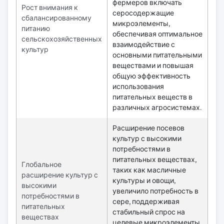
фермеров включать
Рост внимания к
серосодержащие
сбалансированному
микроэлементы,
питанию
обеспечивая оптимальное
сельскохозяйственных
взаимодействие с
культур
основными питательными
веществами и повышая
общую эффективность
использования
питательных веществ в
различных агросистемах.
Расширение посевов
культур с высокими
потребностями в
питательных веществах,
Глобальное
таких как масличные
расширение культур с
культуры и овощи,
высокими
увеличило потребность в
потребностями в
сере, поддерживая
питательных
стабильный спрос на
веществах
целевые микроэлементы