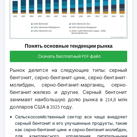
Понять основные тенденции рынка
Скачать бесплатный PDF-файл
Рынок делится на следующие типы: серный
бентонит, серно-бентанит-цинк, серно-бентанит-
молибден, серно-бентанит-марганец, серно-
бентанит-железо и другие. Серный бентонит
занимает наибольшую долю рынка в 214,8 млн
долларов США в 2025 году.
Сельскохозяйственный сектор все чаще внедряет
серный бентонит и его улучшенные продукты, такие
как серно-бентанит-цинк и серно-бентанит-молибден,
для комплексного управления питательными