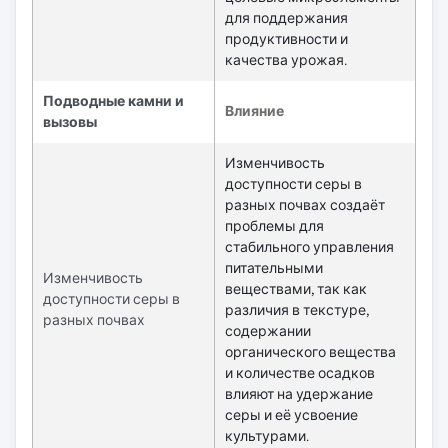
для поддержания
продуктивности и
качества урожая.
Подводные камни и
Влияние
вызовы
Изменчивость
доступности серы в
разных почвах создаёт
проблемы для
стабильного управления
питательными
Изменчивость
веществами, так как
доступности серы в
различия в текстуре,
разных почвах
содержании
органического вещества
и количестве осадков
влияют на удержание
серы и её усвоение
культурами.