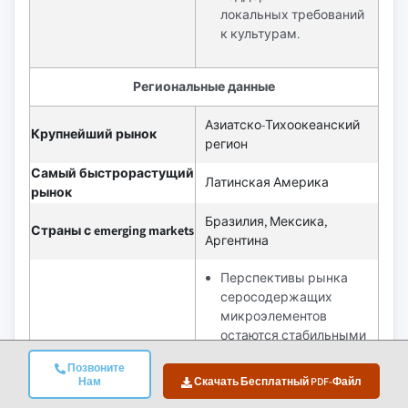
локальных требований
к культурам.
Региональные данные
Азиатско-Тихоокеанский
Крупнейший рынок
регион
Самый быстрорастущий
Латинская Америка
рынок
Бразилия, Мексика,
Страны с emerging markets
Аргентина
Перспективы рынка
серосодержащих
микроэлементов
остаются стабильными
благодаря постоянным
Позвоните
потребностям в
Нам
Скачать Бесплатный PDF-Файл
управлении