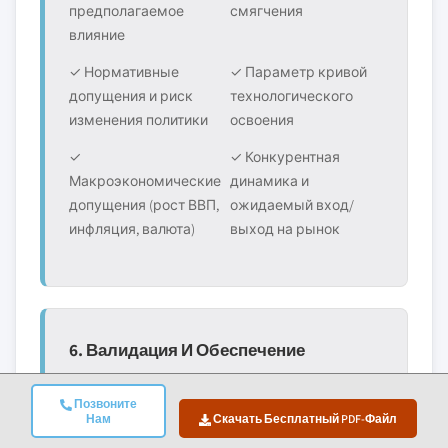
предполагаемое
смягчения
влияние
✓ Нормативные
✓ Параметр кривой
допущения и риск
технологического
изменения политики
освоения
✓
✓ Конкурентная
Макроэкономические
динамика и
допущения (рост ВВП,
ожидаемый вход/
инфляция, валюта)
выход на рынок
6. Валидация И Обеспечение
Качества
Позвоните
На заключительных этапах осуществляется
Нам
Скачать Бесплатный PDF-Файл
человеческая валидация, в рамках которой