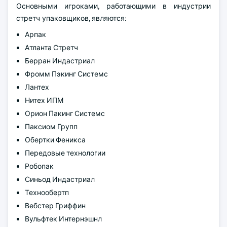
Основными игроками, работающими в индустрии
стретч-упаковщиков, являются:
Арпак
Атланта Стретч
Берран Индастриал
Фромм Пэкинг Системс
Лантех
Нитех ИПМ
Орион Пакинг Системс
Паксиом Групп
Обертки Феникса
Передовые технологии
Робопак
Синьод Индастриал
Технообертп
Вебстер Гриффин
Вульфтек Интернэшнл