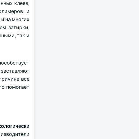
нных клеев,
олимеров и
и на многих
ем затирки,
ными, так и
пособствует
 заставляют
причине все
то помогает
кологически
оизводители