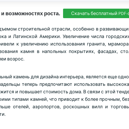
 и возможностях роста.
Скачать бесплатный PDF-
дъемом строительной отрасли, особенно в развивающи
ока и Латинской Америки. Увеличение числа городски
ривели к увеличению использования гранита, мрамора
зования камня в напольных покрытиях, фасадах, ст
леи возрос.
ьный камень для дизайна интерьера, является еще одно
адельцы теперь предпочитают использовать высокок
ржится и повышает стоимость дома. В связи с этой тен
оими типами камней, что приводит к более прочным, бе
льше отелей, аэропортов, роскошных вилл и торгов
ти.