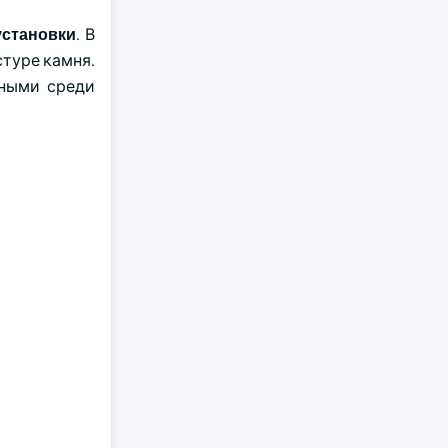
установки
. В
стуре камня.
рными среди