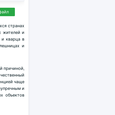
файл
хся странах
х жителей и
 и кварца в
олешницах и
й причиной,
ачественный
денцией чаще
зупречным и
ых объектов