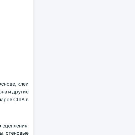
основе, клеи
она и другие
лларов США в
 сцепления,
ы, стеновые