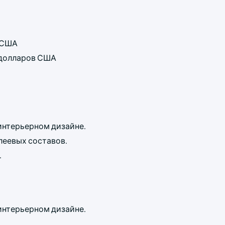
в США
д долларов США
интерьерном дизайне.
леевых составов.
.
интерьерном дизайне.