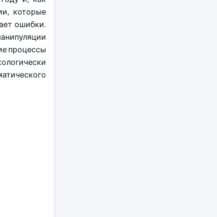
ии, которые
ает ошибки.
манипуляции
ие процессы
кологически
матического