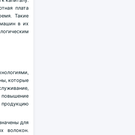
к капиталу.
отная плата
емя. Такие
 машин в их
логическим
хнологиями,
ны, которые
луживание,
 повышение
ь продукцию
значены для
х волокон.