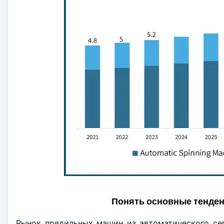
Понять основные тенде
Рынок прядильных машин из автоматического сег