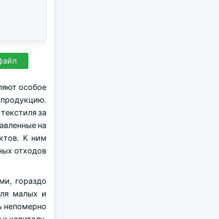
файл
ляют особое
 продукцию.
текстиля за
авленные на
ктов. К ним
ных отходов
ми, гораздо
Для малых и
ь непомерно