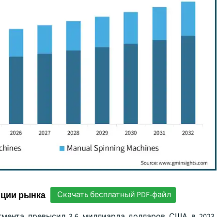
нции рынка
Скачать бесплатный PDF-файл
мента превысил 3,6 миллиарда долларов США в 2023 