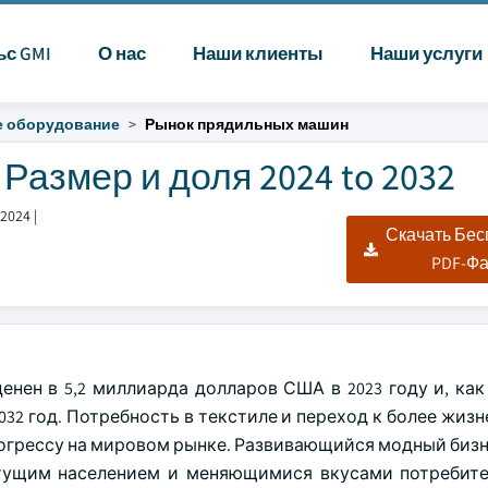
ьс GMI
О нас
Наши клиенты
Наши услуги
 оборудование
Рынок прядильных машин
азмер и доля 2024 to 2032
2024
|
Скачать Бе
PDF-Ф
нен в 5,2 миллиарда долларов США в 2023 году и, как
 2032 год. Потребность в текстиле и переход к более жи
огрессу на мировом рынке. Развивающийся модный бизн
тущим населением и меняющимися вкусами потребите