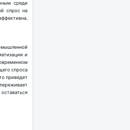
ярным среди
ий спрос на
эффективна,
промышленной
матизации и
овременном
щего спроса
что приведет
переживает
 оставаться