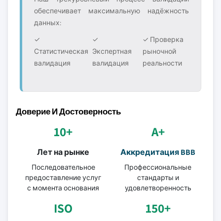
обеспечивает максимальную надёжность
данных:
✓
✓
✓ Проверка
Статистическая
Экспертная
рыночной
валидация
валидация
реальности
Доверие И Достоверность
10+
A+
Лет на рынке
Аккредитация BBB
Последовательное
Профессиональные
предоставление услуг
стандарты и
с момента основания
удовлетворенность
ISO
150+