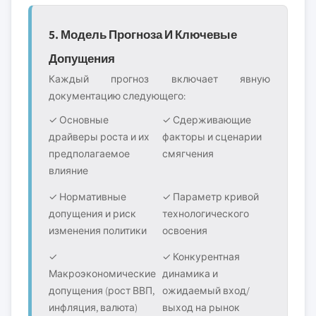
5. Модель Прогноза И Ключевые
Допущения
Каждый прогноз включает явную
документацию следующего:
✓ Основные
✓ Сдерживающие
драйверы роста и их
факторы и сценарии
предполагаемое
смягчения
влияние
✓ Нормативные
✓ Параметр кривой
допущения и риск
технологического
изменения политики
освоения
✓
✓ Конкурентная
Макроэкономические
динамика и
допущения (рост ВВП,
ожидаемый вход/
инфляция, валюта)
выход на рынок