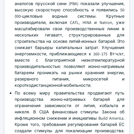
аналогов прусской сини (PBA) показали улучшения,
высокую скоростную способность и появились 50
000-цикловые водные системы. Крупные
производители, включая CATL, HINA и Natron, уже
масштабировали свои производственные линии в
нескольких гигаватт, структурированные для
строительства на основе литий-ионных батарей. Это
снижает барьеры капитальных затрат. Улучшения
энергоемкости, приближающиеся к 160–175 Вт·ч/кг,
вместе с благоприятной низкотемпературной
производительностью позволяют ионно-натриевым
батареям проникать на рынки хранения энергии,
резервного питания, микросетей и
короткодистанционной мобильности.
По всему миру правительства продвигают путь
производства ионно-натриевых батарей для
ограничения зависимости от лития, кобальта и
никеля. В США финансовые стимулы Закона об
инфляционном снижении и инициативы Build America.
Кроме того, требования регулирования батарей ЕС
создали стимулы для локализации производства.