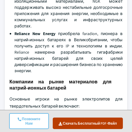
изоляционными материалами, NGK может
поддерживать высоко нестабильные долгосрочные
приложения для хранения энергии, необходимые в
коммунальных услугах и инфраструктурных
работах.
Reliance New Energy
приобрела faradion, пионера в
натрий-ионных батареях в Великобритании, чтобы
получить доступ к его IP и технологиям в индии.
Reliance намерена разрабатывать гигафабрики
натрий-ионных батарей для своих целей
диверсификации и расширения бизнеса по хранению
энергии.
Компании на рынке материалов для
натрий-ионных батарей
Основные игроки на рынке электролитов для
твердотельных батарей включают:
Altris AB
Позвоните
AMTE Power plc
Нам
Скачать Бесплатный PDF-Файл
BYD