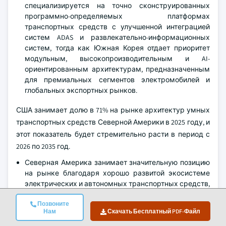
специализируется на точно сконструированных
программно-определяемых платформах
транспортных средств с улучшенной интеграцией
систем ADAS и развлекательно-информационных
систем, тогда как Южная Корея отдает приоритет
модульным, высокопроизводительным и AI-
ориентированным архитектурам, предназначенным
для премиальных сегментов электромобилей и
глобальных экспортных рынков.
США занимает долю в 71% на рынке архитектур умных
транспортных средств Северной Америки в 2025 году, и
этот показатель будет стремительно расти в период с
2026 по 2035 год.
Северная Америка занимает значительную позицию
на рынке благодаря хорошо развитой экосистеме
электрических и автономных транспортных средств,
передовому производству OEM и растущим
Позвоните
мощностям по производству электромобилей, а
Нам
Скачать Бесплатный PDF-Файл
также надежным нормативным рамкам в области
безопасности транспортных средств,