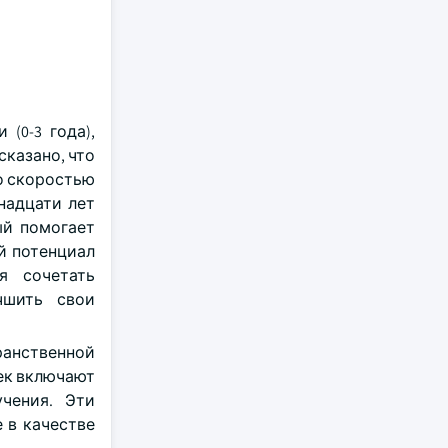
(0-3 года),
дсказано, что
со скоростью
надцати лет
ый помогает
й потенциал
я сочетать
чшить свои
ранственной
шек включают
чения. Эти
 в качестве