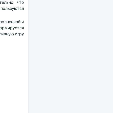
ельно, что
 пользуются
полненной и
формируется
ктивную игру