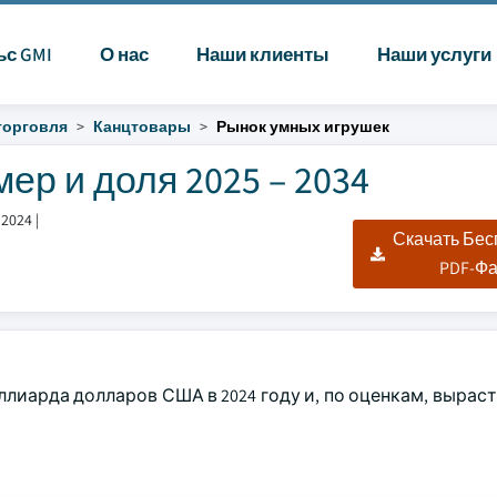
ьс GMI
О нас
Наши клиенты
Наши услуги
торговля
Канцтовары
Рынок умных игрушек
ер и доля 2025 – 2034
 2024
|
Скачать Бе
PDF-Ф
лиарда долларов США в 2024 году и, по оценкам, вырасте