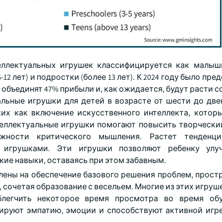
ллектуальных игрушек классифицируется как малыши 
12 лет) и подростки (более 13 лет). К 2024 году было пре
 объединят 47% прибыли и, как ожидается, будут расти 
альные игрушки для детей в возрасте от шести до две
их как включение искусственного интеллекта, котор
теллектуальные игрушки помогают повысить творчески
жности критического мышления. Растет тенденци
 игрушками. Эти игрушки позволяют ребенку улу
ие навыки, оставаясь при этом забавным.
лены на обеспечение базового решения проблем, прост
 сочетая образование с весельем. Многие из этих игру
легчить некоторое время просмотра во время обу
руют эмпатию, эмоции и способствуют активной игре