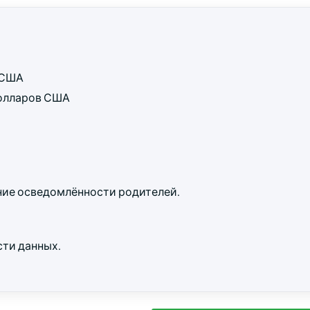
в США
 долларов США
ние осведомлённости родителей.
ти данных.