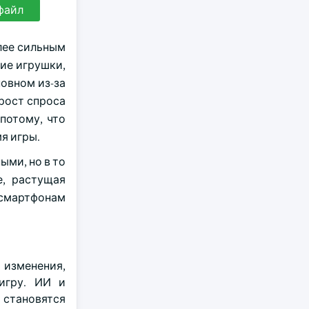
файл
лее сильным
ие игрушки,
новном из-за
рост спроса
потому, что
я игры.
ыми, но в то
е, растущая
 смартфонам
изменения,
игру. ИИ и
 становятся