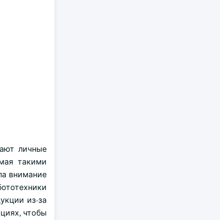
рают личные
емая такими
ла внимание
ототехники
укции из-за
циях, чтобы