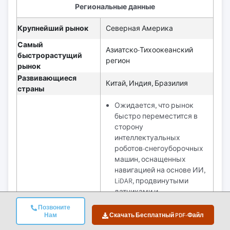
Региональные данные
Крупнейший рынок
Северная Америка
Самый
Азиатско-Тихоокеанский
быстрорастущий
регион
рынок
Развивающиеся
Китай, Индия, Бразилия
страны
Ожидается, что рынок
быстро переместится в
сторону
интеллектуальных
роботов-снегоуборочных
машин, оснащенных
навигацией на основе ИИ,
LiDAR, продвинутыми
датчиками и
возможностями
Позвоните
геозонирования.
Нам
Скачать Бесплатный PDF-Файл
Перспективы
Климатические
будущего