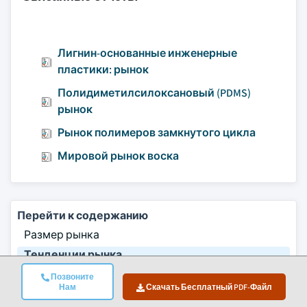
Лигнин-основанные инженерные
пластики: рынок
Полидиметилсилоксановый (PDMS)
рынок
Рынок полимеров замкнутого цикла
Мировой рынок воска
Перейти к содержанию
Размер рынка
Тенденции рынка
Анализ рынка
Позвоните
Нам
Скачать Бесплатный PDF-Файл
Часто задаваемые вопросы