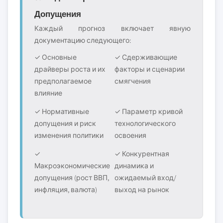
Допущения
Каждый прогноз включает явную
документацию следующего:
✓ Основные
✓ Сдерживающие
драйверы роста и их
факторы и сценарии
предполагаемое
смягчения
влияние
✓ Нормативные
✓ Параметр кривой
допущения и риск
технологического
изменения политики
освоения
✓
✓ Конкурентная
Макроэкономические
динамика и
допущения (рост ВВП,
ожидаемый вход/
инфляция, валюта)
выход на рынок