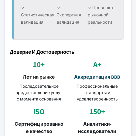
✓
✓
✓ Проверка
Статистическая
Экспертная
рыночной
валидация
валидация
реальности
Доверие И Достоверность
10+
A+
Лет на рынке
Аккредитация BBB
Последовательное
Профессиональные
предоставление услуг
стандарты и
с момента основания
удовлетворенность
ISO
150+
Сертифицированно
Аналитики-
е качество
исследователи