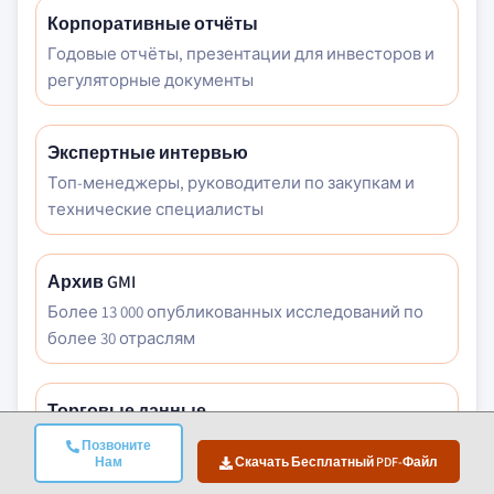
Корпоративные отчёты
Годовые отчёты, презентации для инвесторов и
регуляторные документы
Экспертные интервью
Топ-менеджеры, руководители по закупкам и
технические специалисты
Архив GMI
Более 13 000 опубликованных исследований по
более 30 отраслям
Торговые данные
Объёмы импорта/экспорта, коды ТН ВЭД и
Позвоните
Нам
Скачать Бесплатный PDF-Файл
таможенные записи