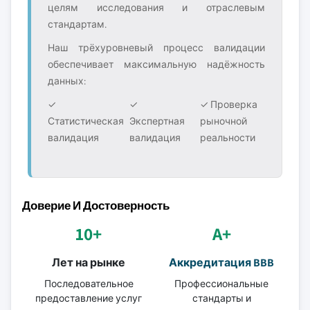
целям исследования и отраслевым
стандартам.
Наш трёхуровневый процесс валидации
обеспечивает максимальную надёжность
данных:
✓
✓
✓ Проверка
Статистическая
Экспертная
рыночной
валидация
валидация
реальности
Доверие И Достоверность
10+
A+
Лет на рынке
Аккредитация BBB
Последовательное
Профессиональные
предоставление услуг
стандарты и