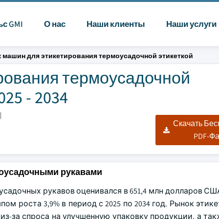
ьс GMI
О нас
Наши клиенты
Наши услуги
 машин для этикетирования термоусадочной этикеткой
рования термоусадочной
25 - 2034
|
Скачать Бе
PDF-Ф
моусадочными рукавами
адочных рукавов оценивался в 651,4 млн долларов США 
пом роста 3,9% в период с 2025 по 2034 год. Рынок эти
з-за спроса на улучшенную упаковку продукции, а так