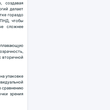
, создавая
огий делает
тке гораздо
 ПНД, чтобы
ые сложнее
ю плавающую
озрачность,
к вторичной
на упаковке
ивидуальной
по сравнению
очки зрения