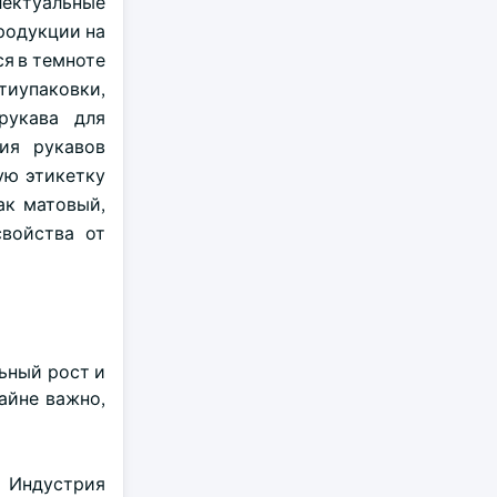
ектуальные
родукции на
я в темноте
иупаковки,
рукава для
ия рукавов
ую этикетку
ак матовый,
войства от
ьный рост и
айне важно,
 Индустрия