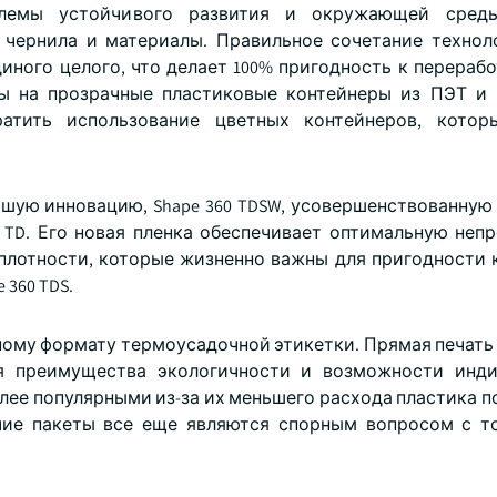
блемы устойчивого развития и окружающей среды
чернила и материалы. Правильное сочетание технол
иного целого, что делает 100% пригодность к перерабо
ны на прозрачные пластиковые контейнеры из ПЭТ и
атить использование цветных контейнеров, котор
вейшую инновацию, Shape 360 TDSW, усовершенствованну
D. Его новая пленка обеспечивает оптимальную непр
 плотности, которые жизненно важны для пригодности 
 360 TDS.
ому формату термоусадочной этикетки. Прямая печать 
ая преимущества экологичности и возможности инд
олее популярными из-за их меньшего расхода пластика 
чие пакеты все еще являются спорным вопросом с т