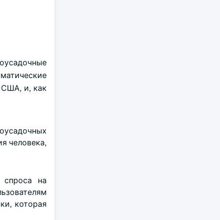
моусадочные
матические
США, и, как
моусадочных
я человека,
 спроса на
льзователям
ки, которая