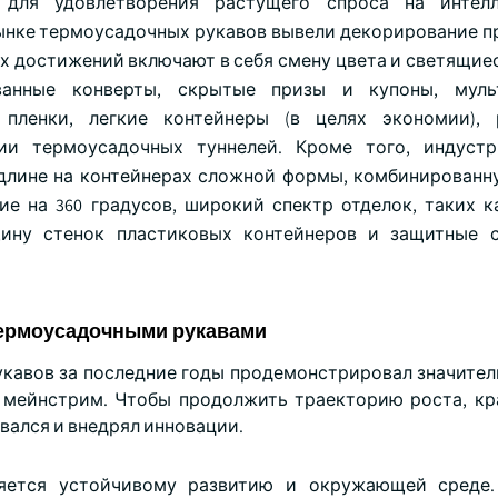
для удовлетворения растущего спроса на интелл
ынке термоусадочных рукавов вывели декорирование п
х достижений включают в себя смену цвета и светящиес
ванные конверты, скрытые призы и купоны, мульт
 пленки, легкие контейнеры (в целях экономии), 
ии термоусадочных туннелей. Кроме того, индустр
 длине на контейнерах сложной формы, комбинированн
ие на 360 градусов, широкий спектр отделок, таких к
ину стенок пластиковых контейнеров и защитные с
термоусадочными рукавами
кавов за последние годы продемонстрировал значител
 мейнстрим. Чтобы продолжить траекторию роста, кр
вался и внедрял инновации.
яется устойчивому развитию и окружающей среде.