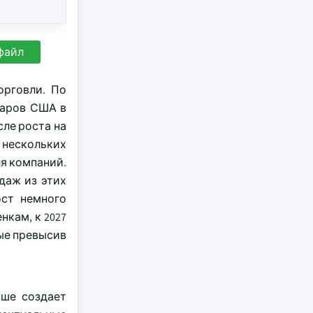
файл
орговли. По
ларов США в
сле роста на
 нескольких
я компаний.
даж из этих
ост немного
нкам, к 2027
ые превысив
ьше создает