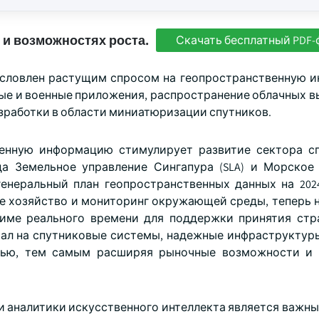
 и возможностях роста.
Скачать бесплатный PDF-
условлен растущим спросом на геопространственную 
ые и военные приложения, распространение облачных в
азработки в области миниатюризации спутников.
венную информацию стимулирует развитие сектора с
да Земельное управление Сингапура (SLA) и Морское
генеральный план геопространственных данных на 2024
кое хозяйство и мониторинг окружающей среды, теперь 
име реального времени для поддержки принятия стр
тал на спутниковые системы, надежные инфраструктур
тью, тем самым расширяя рыночные возможности и 
и аналитики искусственного интеллекта является важн