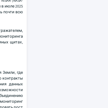
ISAR (NASA-
 в июле 2025
ь почти всю
тражателем,
мониторинга
яных щитах,
 Земли, где
о контракты
ния данных
возможности
объединению
 мониторинг
ировать рост