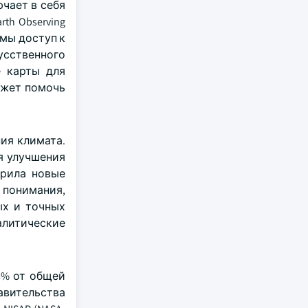
ючает в себя
h Observing
емы доступ к
усственного
е карты для
ожет помочь
ия климата.
я улучшения
дрила новые
 понимания,
ых и точных
алитические
8% от общей
вительства