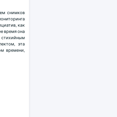
ием снимков
ониторинга
циатив, как
ее время она
к стихийным
лектом, эта
ом времени,