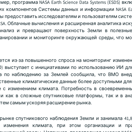
, программа NASA Earth Science Data Systems (ESDS) вкл
х компонентов Системы данных и информации NASA Eart
тобы предоставить исследователям и пользователям сист
ASA. Облачные вычисления и расширенная аналитика иск
анализ и превращают поверхность Земли в полезны
ланировании и мониторинге окружающей среды, что м
тся из-за повышенного спроса на мониторинг изменен
) выступает с инициативами по использованию ИИ дл
па по наблюдению за Землей сообщила, что ВМО вне
ственные климатические данные более доступными для
 с изменением климата. Потребность в своевременн
и как в сложные спутниковые платформы, так и в ан
 тем самым ускоряя расширение рынка.
 рынке спутникового наблюдения Земли и занимала 41,
 изменения климата, при этом организации и пра