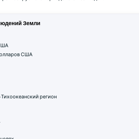
людений Земли
 США
 долларов США
-Тихоокеанский регион
.
целях.