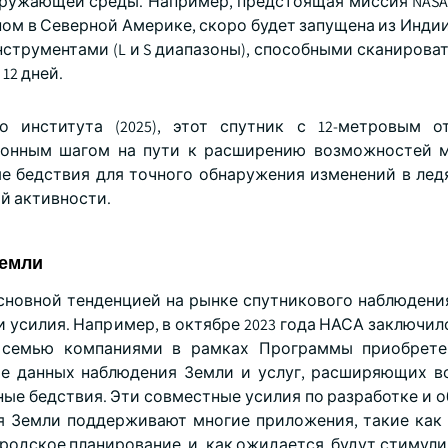
ружающей среды. Например, предстоящая миссия NASA N
сновном в Северной Америке, скоро будет запущена из Индии
трументами (L и S диапазоны), способными сканироват
12 дней.
 института (2025), этот спутник с 12-метровым о
ионным шагом на пути к расширению возможностей 
 бедствия для точного обнаружения изменений в лед
й активности.
Земли
сновной тенденцией на рынке спутникового наблюдения
 усилия. Например, в октябре 2023 года НАСА заключил
 семью компаниями в рамках Программы приобрете
ие данных наблюдения Земли и услуг, расширяющих 
ные бедствия. Эти совместные усилия по разработке и 
я Земли поддерживают многие приложения, такие как
родское планирование, и, как ожидается, будут стимул