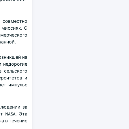
е совместно
 миссиях. С
ммерческого
нанной.
возникшей на
и недорогие
е сельского
ерситетов и
ает импульс
блюдении за
т NASA. Эта
а в течение