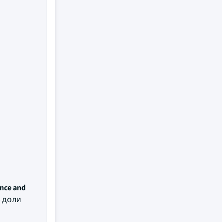
ence and
%
доли