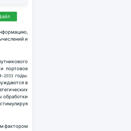
файл
информацию,
ычислений и
путникового
 и портовое
–2033 годы.
нуждаются в
атегических
ы обработки
стимулируя
ым фактором