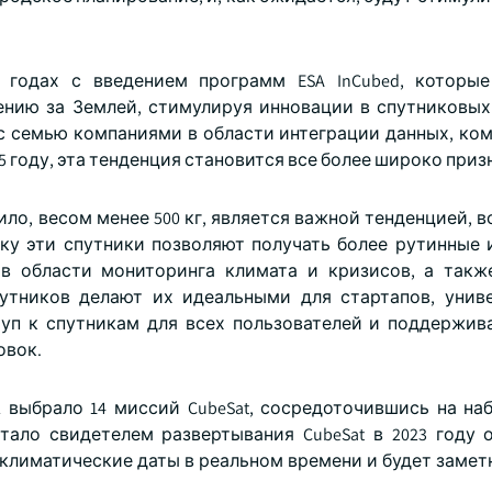
2 годах с введением программ ESA InCubed, которы
нию за Землей, стимулируя инновации в спутниковых
т с семью компаниями в области интеграции данных, ко
25 году, эта тенденция становится все более широко приз
ило, весом менее 500 кг, является важной тенденцией, 
ку эти спутники позволяют получать более рутинные 
в области мониторинга климата и кризисов, а такж
путников делают их идеальными для стартапов, унив
туп к спутникам для всех пользователей и поддержив
овок.
А выбрало 14 миссий CubeSat, сосредоточившись на на
ло свидетелем развертывания CubeSat в 2023 году о
климатические даты в реальном времени и будет заметн