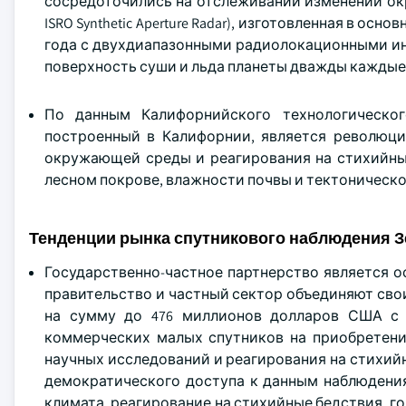
сосредоточились на отслеживании изменений ок
ISRO Synthetic Aperture Radar), изготовленная в о
года с двухдиапазонными радиолокационными инс
поверхность суши и льда планеты дважды каждые 
По данным Калифорнийского технологического
построенный в Калифорнии, является революц
окружающей среды и реагирования на стихийные
лесном покрове, влажности почвы и тектоническо
Тенденции рынка спутникового наблюдения 
Государственно-частное партнерство является о
правительство и частный сектор объединяют свои
на сумму до 476 миллионов долларов США с
коммерческих малых спутников на приобретен
научных исследований и реагирования на стихий
демократического доступа к данным наблюдени
климата, реагирование на стихийные бедствия, го