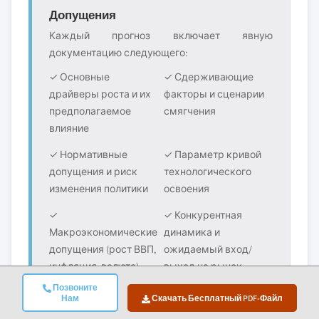
Допущения
Каждый прогноз включает явную
документацию следующего:
✓ Основные
✓ Сдерживающие
драйверы роста и их
факторы и сценарии
предполагаемое
смягчения
влияние
✓ Нормативные
✓ Параметр кривой
допущения и риск
технологического
изменения политики
освоения
✓
✓ Конкурентная
Макроэкономические
динамика и
допущения (рост ВВП,
ожидаемый вход/
инфляция, валюта)
выход на рынок
Позвоните
Нам
Скачать Бесплатный PDF-Файл