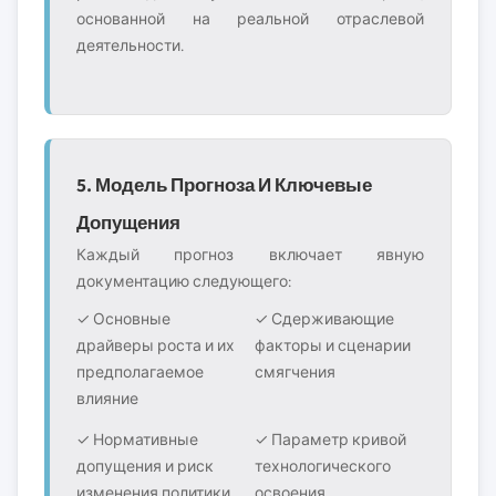
основанной на реальной отраслевой
деятельности.
5. Модель Прогноза И Ключевые
Допущения
Каждый прогноз включает явную
документацию следующего:
✓ Основные
✓ Сдерживающие
драйверы роста и их
факторы и сценарии
предполагаемое
смягчения
влияние
✓ Нормативные
✓ Параметр кривой
допущения и риск
технологического
изменения политики
освоения