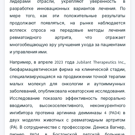
лидерами отрасли, укрепляют уверенность в
разработке инновационных вариантов лечения. По
мере того, как эти положительные результаты
продолжают появляться, на рынке наблюдается
всплеск спроса на передовые методы лечения
ревматоидного артрита, что отражает
многообещающую эру улучшения ухода за пациентами
и управления ими.
Например, в апреле 2023 года Jubilant Therapeutics Inc.,
биофармацевтическая фирма на клинической стадии,
специализирующаяся на продвижении точной терапии
малых молекул для онкологии и аутоиммунных
заболеваний, опубликовала новаторские исследования.
Исследование показало эффективность перорально
вводимого, высокоселективного, неконкурентного
ингибитора протеина аргинина деиминазы 4 (PAD4) в
двух моделях животных с ревматоидным артритом
(РА). В сотрудничестве с профессором. Дениса Вагнер,
пионер PAD4 в Бостонской детской больнице,