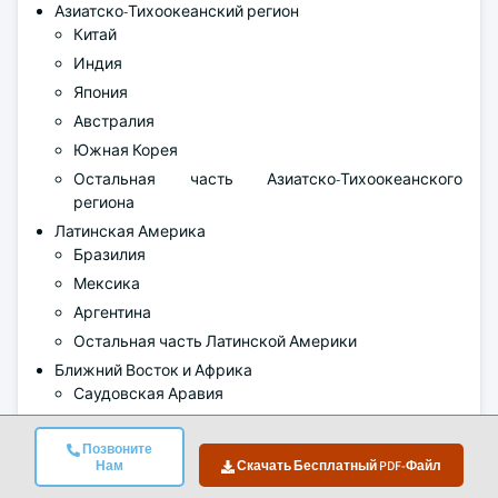
Азиатско-Тихоокеанский регион
Китай
Индия
Япония
Австралия
Южная Корея
Остальная часть Азиатско-Тихоокеанского
региона
Латинская Америка
Бразилия
Мексика
Аргентина
Остальная часть Латинской Америки
Ближний Восток и Африка
Саудовская Аравия
Южная Африка
Позвоните
ОАЭ
Нам
Скачать Бесплатный PDF-Файл
Остальной Ближний Восток и Африка