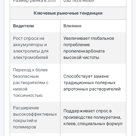
Размер рынка в 2035
USD 763.6 Million
Ключевые рыночные тенденции
Водители
Влияние
Рост спроса на
Увеличивает глобальное
аккумуляторы и
потребление
электролиты для
пропиленкарбоната
электромобилей
высокой чистоты
Переход к более
безопасным
Способствует замене
растворителям с
традиционных полярных
низкой
апротонных растворителей
токсичностью
Расширение
Поддерживает спрос в
высокоэффективных
производстве полиуретана,
покрытий и
клеев, специальных формул
полимеров