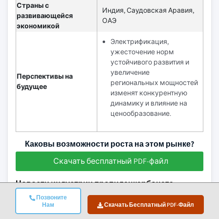
Страны с
Индия, Саудовская Аравия,
развивающейся
ОАЭ
экономикой
Электрификация,
ужесточение норм
устойчивого развития и
увеличение
Перспективы на
региональных мощностей
будущее
изменят конкурентную
динамику и влияние на
ценообразование.
Каковы возможности роста на этом рынке?
Скачать бесплатный PDF-файл
Новости индустрии пропиленкарбоната
Позвоните
В феврале 2025 года корпорация Huntsman объявила о
Нам
Скачать Бесплатный PDF-Файл
расширении мощностей по деблокированию