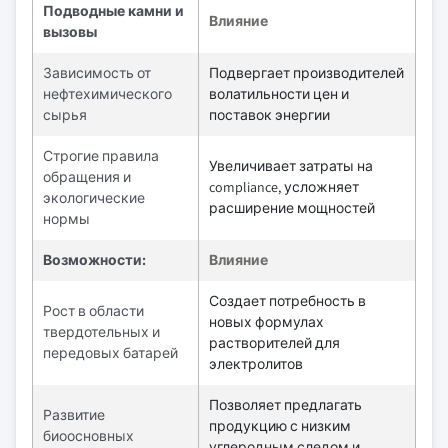
Подводные камни и
Влияние
вызовы
Зависимость от
Подвергает производителей
нефтехимического
волатильности цен и
сырья
поставок энергии
Строгие правила
Увеличивает затраты на
обращения и
compliance, усложняет
экологические
расширение мощностей
нормы
Возможности:
Влияние
Создает потребность в
Рост в области
новых формулах
твердотельных и
растворителей для
передовых батарей
электролитов
Позволяет предлагать
Развитие
продукцию с низким
биоосновных
углеродным следом и