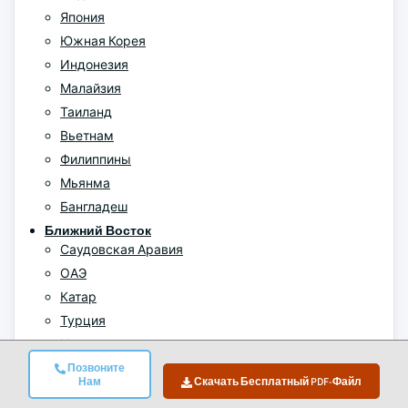
Япония
Южная Корея
Индонезия
Малайзия
Таиланд
Вьетнам
Филиппины
Мьянма
Бангладеш
Ближний Восток
Саудовская Аравия
ОАЭ
Катар
Турция
Иран
Оман
Позвоните
Нам
Скачать Бесплатный PDF-Файл
Африка