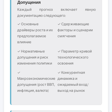
Допущения
Каждый прогноз включает явную
документацию следующего:
✓ Основные
✓ Сдерживающие
драйверы роста и их
факторы и сценарии
предполагаемое
смягчения
влияние
✓ Нормативные
✓ Параметр кривой
допущения и риск
технологического
изменения политики
освоения
✓
✓ Конкурентная
Макроэкономические
динамика и
допущения (рост ВВП,
ожидаемый вход/
инфляция, валюта)
выход на рынок