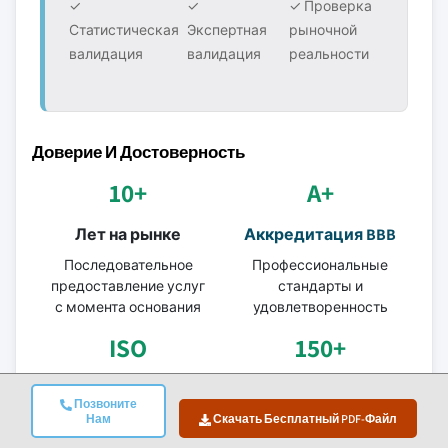
✓
✓
✓ Проверка
Статистическая
Экспертная
рыночной
валидация
валидация
реальности
Доверие И Достоверность
10+
A+
Лет на рынке
Аккредитация BBB
Последовательное
Профессиональные
предоставление услуг
стандарты и
с момента основания
удовлетворенность
ISO
150+
Сертифицированно
Аналитики-
Позвоните
е качество
исследователи
Нам
Скачать Бесплатный PDF-Файл
Компания с
В более чем 10