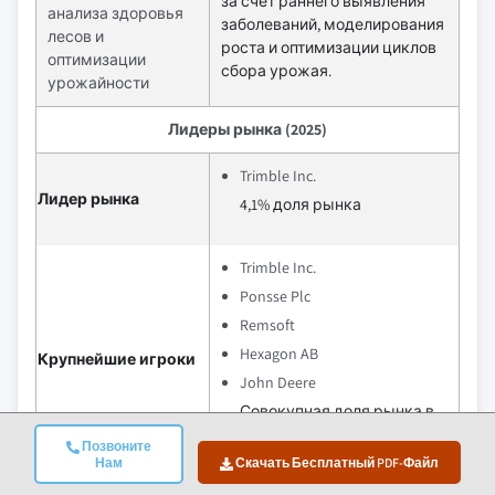
за счёт раннего выявления
анализа здоровья
заболеваний, моделирования
лесов и
роста и оптимизации циклов
оптимизации
сбора урожая.
урожайности
Лидеры рынка (2025)
Trimble Inc.
Лидер рынка
4,1% доля рынка
Trimble Inc.
Ponsse Plc
Remsoft
Hexagon AB
Крупнейшие игроки
John Deere
Совокупная доля рынка в
2025 году составляет 12,3%
Позвоните
Нам
Скачать Бесплатный PDF-Файл