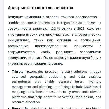
Доля рынка точного лесоводства
Ведущие компании в отрасли точного лесоводства —
Trimble Inc., Ponsse Plc, Remsoft, Hexagon AB и John Deere — в
совокупности занимают 12,3 % рынка в 2025 году. Эти
ключевые игроки активно участвуют в стратегических
инициативах, таких как слияния и поглощения,
расширение производственных мощностей и
сотрудничество, чтобы расширить ассортимент
продукции, охватить более широкую клиентскую базу и
укрепить свои позиции на рынке.
Trimble Inc.
provides precision forestry solutions through
advanced geospatial, positioning, and data analytics
technologies that enable accurate forest inventory
management and planning. Its offerings include GNSS-based
mapping tools, forest measurement systems, and software
platforms that help optimize harvesting, road design, and
resource allocation.
Ponsse Plc
specializes in cut-to-length forest machinery