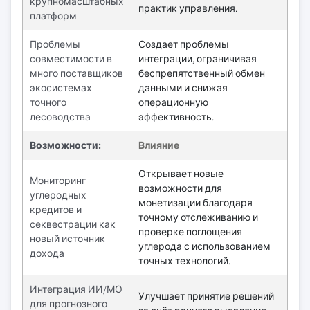
крупномасштабных
практик управления.
платформ
Проблемы
Создает проблемы
совместимости в
интеграции, ограничивая
много поставщиков
беспрепятственный обмен
экосистемах
данными и снижая
точного
операционную
лесоводства
эффективность.
Возможности:
Влияние
Открывает новые
Мониторинг
возможности для
углеродных
монетизации благодаря
кредитов и
точному отслеживанию и
секвестрации как
проверке поглощения
новый источник
углерода с использованием
дохода
точных технологий.
Интеграция ИИ/МО
Улучшает принятие решений
для прогнозного