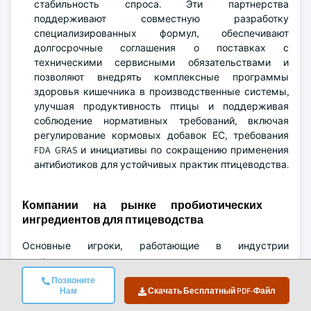
стабильность спроса. Эти партнерства
поддерживают совместную разработку
специализированных формул, обеспечивают
долгосрочные соглашения о поставках с
техническими сервисными обязательствами и
позволяют внедрять комплексные программы
здоровья кишечника в производственные системы,
улучшая продуктивность птицы и поддерживая
соблюдение нормативных требований, включая
регулирование кормовых добавок ЕС, требования
FDA GRAS и инициативы по сокращению применения
антибиотиков для устойчивых практик птицеводства.
Компании на рынке пробиотических
ингредиентов для птицеводства
Основные игроки, работающие в индустрии
пробиотических ингредиентов для птицеводства:
Позвоните
Novonesis (ранее Chr. Hansen)
Нам
Скачать Бесплатный PDF-Файл
Novus International