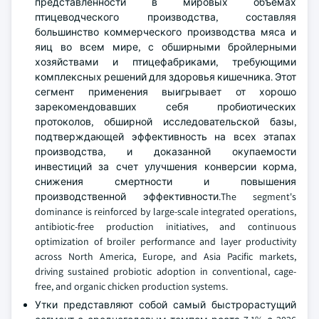
представленности в мировых объемах
птицеводческого производства, составляя
большинство коммерческого производства мяса и
яиц во всем мире, с обширными бройлерными
хозяйствами и птицефабриками, требующими
комплексных решений для здоровья кишечника. Этот
сегмент применения выигрывает от хорошо
зарекомендовавших себя пробиотических
протоколов, обширной исследовательской базы,
подтверждающей эффективность на всех этапах
производства, и доказанной окупаемости
инвестиций за счет улучшения конверсии корма,
снижения смертности и повышения
производственной эффективности.The segment's
dominance is reinforced by large-scale integrated operations,
antibiotic-free production initiatives, and continuous
optimization of broiler performance and layer productivity
across North America, Europe, and Asia Pacific markets,
driving sustained probiotic adoption in conventional, cage-
free, and organic chicken production systems.
Утки представляют собой самый быстрорастущий