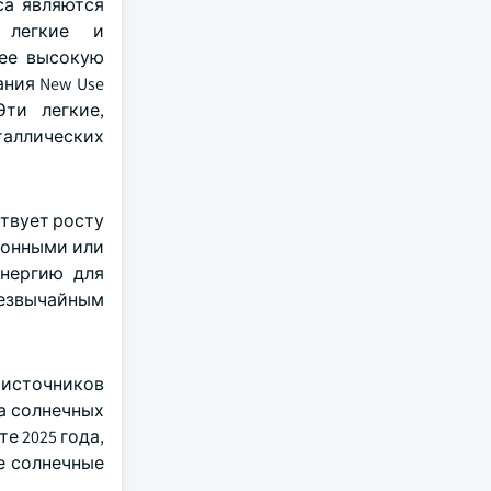
са являются
 легкие и
лее высокую
ния New Use
Эти легкие,
таллических
твует росту
ионными или
энергию для
резвычайным
источников
а солнечных
е 2025 года,
е солнечные