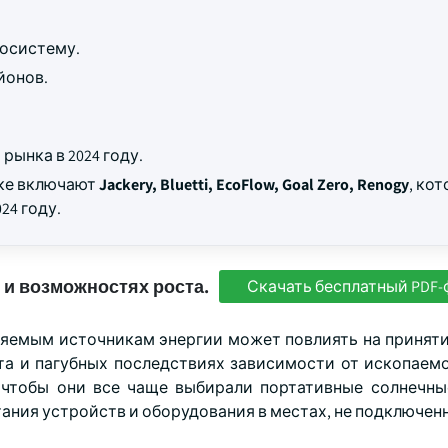
косистему.
йонов.
рынка в 2024 году.
нке включают
Jackery, Bluetti, EcoFlow, Goal Zero, Renogy
, ко
24 году.
 и возможностях роста.
Скачать бесплатный PDF-
яемым источникам энергии может повлиять на приняти
а и пагубных последствиях зависимости от ископаемо
 чтобы они все чаще выбирали портативные солнечны
ания устройств и оборудования в местах, не подключенн