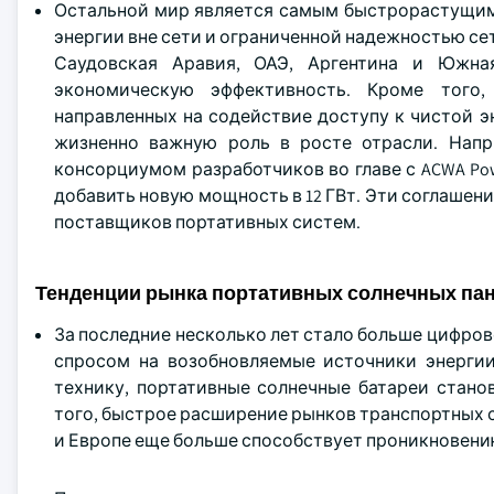
Остальной мир является самым быстрорастущим 
энергии вне сети и ограниченной надежностью сет
Саудовская Аравия, ОАЭ, Аргентина и Южна
экономическую эффективность. Кроме того,
направленных на содействие доступу к чистой 
жизненно важную роль в росте отрасли. Напр
консорциумом разработчиков во главе с ACWA Pow
добавить новую мощность в 12 ГВт. Эти соглашен
поставщиков портативных систем.
Тенденции рынка портативных солнечных па
За последние несколько лет стало больше цифров
спросом на возобновляемые источники энерги
технику, портативные солнечные батареи стано
того, быстрое расширение рынков транспортных 
и Европе еще больше способствует проникновени