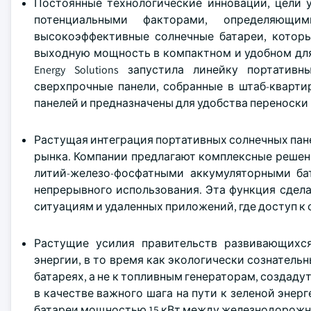
Постоянные технологические инновации, цели у
потенциальными факторами, определяющ
высокоэффективные солнечные батареи, котор
выходную мощность в компактном и удобном для 
Energy Solutions запустила линейку портатив
сверхпрочные панели, собранные в штаб-кварти
панелей и предназначены для удобства переноски 
Растущая интеграция портативных солнечных пан
рынка. Компании предлагают комплексные решени
литий-железо-фосфатными аккумуляторными бат
непрерывного использования. Эта функция сдел
ситуациям и удаленных приложений, где доступ к 
Растущие усилия правительств развивающихс
энергии, в то время как экологически сознател
батареях, а не к топливным генераторам, создаду
в качестве важного шага на пути к зеленой энер
батареи мощностью 15 кВт между железнодорожн