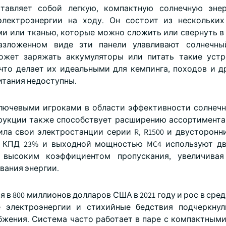
ставляет собой легкую, компактную солнечную эне
электроэнергии на ходу. Он состоит из нескольки
ми или тканью, которые можно сложить или свернуть в
азложенном виде эти панели улавливают солнечны
ожет заряжать аккумуляторы или питать такие устр
 что делает их идеальными для кемпинга, походов и д
итания недоступны.
лючевыми игроками в области эффективности солнечн
трукции также способствует расширению ассортимента
вила свои электростанции серии R, R1500 и двусторонн
с КПД 23% и выходной мощностью MC4 используют д
 высоким коэффициентом пропускания, увеличивая
вания энергии.
в 800 миллионов долларов США в 2021 году и рос в сред
е электроэнергии и стихийные бедствия подчеркну
бжения. Система часто работает в паре с компактным