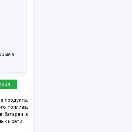
торые в
файл
е продукта.
го топлива,
е батареи в
ых к сети.