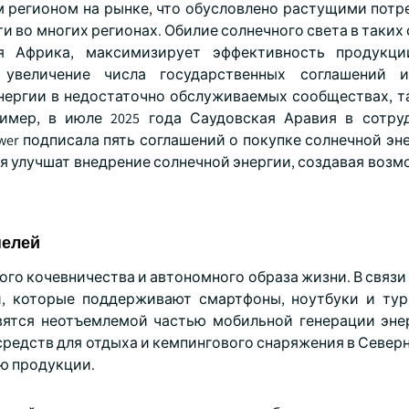
регионом на рынке, что обусловлено растущими потр
и во многих регионах. Обилие солнечного света в таких 
я Африка, максимизирует эффективность продукци
 увеличение числа государственных соглашений и
энергии в недостаточно обслуживаемых сообществах, т
имер, в июле 2025 года Саудовская Аравия в сотру
er подписала пять соглашений о покупке солнечной эне
ия улучшат внедрение солнечной энергии, создавая воз
нелей
ого кочевничества и автономного образа жизни. В связ
и, которые поддерживают смартфоны, ноутбуки и ту
вятся неотъемлемой частью мобильной генерации эне
средств для отдыха и кемпингового снаряжения в Север
ю продукции.