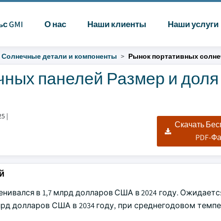
ьс GMI
О нас
Наши клиенты
Наши услуги
Солнечные детали и компоненты
Рынок портативных солне
ных панелей Размер и доля 
25
|
Скачать Бе
PDF-Ф
й
ивался в 1,7 млрд долларов США в 2024 году. Ожидаетс
лрд долларов США в 2034 году, при среднегодовом темпе