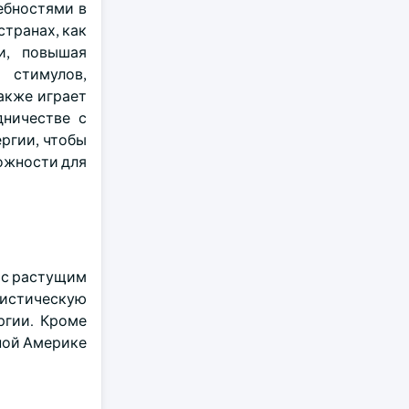
ебностями в
странах, как
и, повышая
 стимулов,
акже играет
дничестве с
ргии, чтобы
можности для
и с растущим
ристическую
ргии. Кроме
ной Америке