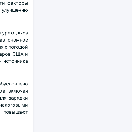
Эти факторы
т улучшению
туре отдыха
 автономное
ых с погодой
ларов США и
о источника
обусловлено
ха, включая
для зарядки
 налоговыми
, повышают