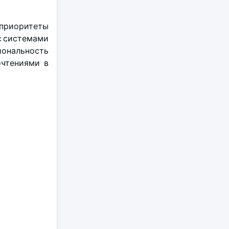
 приоритеты
с системами
иональность
очтениями в