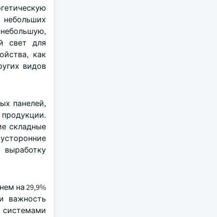
ргетическую
х небольших
 небольшую,
й свет для
ойства, как
ругих видов
ых панелей,
 продукции.
ие складные
вусторонние
 выработку
нем на 29,9%
ли важность
и системами