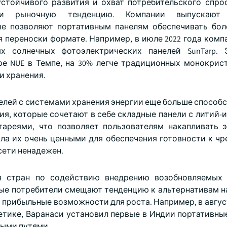
стойчивого развития и охват потребительского спро
ими рыночную тенденцию. Компании выпускают
ые позволяют портативным панелям обеспечивать бо
переноски формате. Например, в июле 2022 года компа
ных солнечных фотоэлектрических панелей SunTarp. 
ре NUE в Темпе, на 30% легче традиционных монокрис
и хранения.
елей с системами хранения энергии еще больше способс
я, которые сочетают в себе складные панели с литий-
ареями, что позволяет пользователям накапливать 
ала их очень ценными для обеспечения готовности к ч
сети ненадежен.
я стран по содействию внедрению возобновляемых 
ьные потребители смещают тенденцию к альтернативам н
т прибыльные возможности для роста. Например, в август
гетике, Варанаси установил первые в Индии портативны
ыми путями.