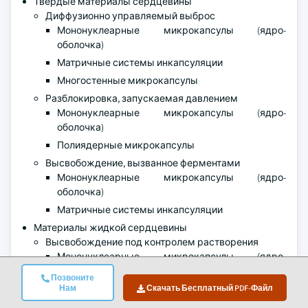
Твердые материалы сердцевины
Диффузионно управляемый выброс
Мононуклеарные микрокапсулы (ядро-
оболочка)
Матричные системы инкапсуляции
Многостенные микрокапсулы
Разблокировка, запускаемая давлением
Мононуклеарные микрокапсулы (ядро-
оболочка)
Полиядерные микрокапсулы
Высвобождение, вызванное ферментами
Мононуклеарные микрокапсулы (ядро-
оболочка)
Матричные системы инкапсуляции
Материалы жидкой сердцевины
Высвобождение под контролем растворения
Мононуклеарные микрокапсулы (ядро-
оболочка)
Позвоните
Многостенные микрокапсулы
Нам
Скачать Бесплатный PDF-Файл
Репрессивный выпуск с реакцией на температуру