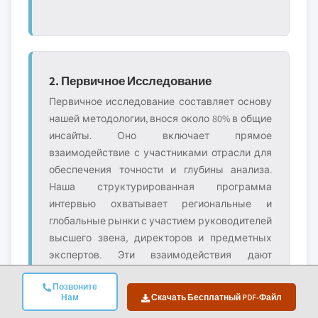
2. Первичное Исследование
Первичное исследование составляет основу
нашей методологии, внося около 80% в общие
инсайты. Оно включает прямое
взаимодействие с участниками отрасли для
обеспечения точности и глубины анализа.
Наша структурированная программа
интервью охватывает региональные и
глобальные рынки с участием руководителей
высшего звена, директоров и предметных
экспертов. Эти взаимодействия дают
стратегические, операционные и
Позвоните
технические перспективы, обеспечивая
Нам
Скачать Бесплатный PDF-Файл
всесторонние инсайты и надёжные